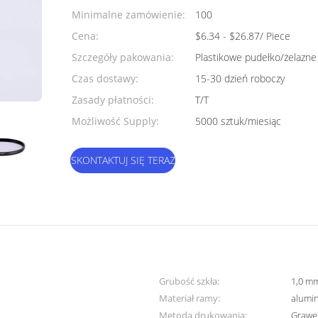
Minimalne zamówienie:
100
Cena:
$6.34 - $26.87/ Piece
Szczegóły pakowania:
Plastikowe pudełko/żelazne
Czas dostawy:
15-30 dzień roboczy
Zasady płatności:
T/T
Możliwość Supply:
5000 sztuk/miesiąc
SKONTAKTUJ SIĘ TERAZ
Grubość szkła:
1,0 mm
Materiał ramy:
alumi
Metoda drukowania:
Grawe