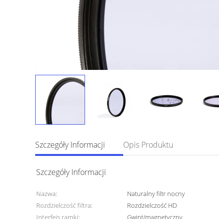
Szczegóły Informacji
Opis Produktu
Szczegóły Informacji
Nazwa:
Naturalny filtr nocny
Rozdzielczość filtra:
Rozdzielczość HD
Interfejs ramki:
Gwint/magnetyczny