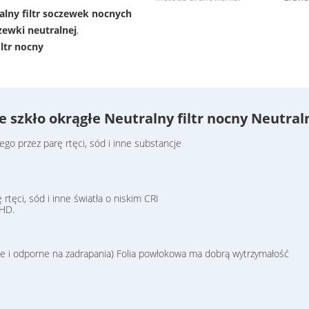
lny filtr soczewek nocnych
zewki neutralnej
,
ltr nocny
 szkło okrągłe Neutralny filtr nocny Neutraln
ego przez parę rtęci, sód i inne substancje
rtęci, sód i inne światła o niskim CRI
 HD.
e i odporne na zadrapania) Folia powłokowa ma dobrą wytrzymałość