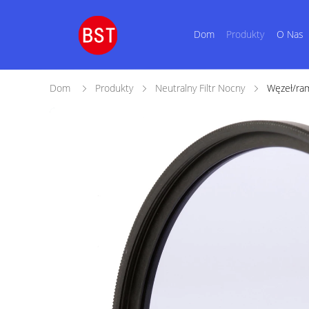
Dom
Produkty
O Nas
Dom
Produkty
Neutralny Filtr Nocny
Węzeł/ra