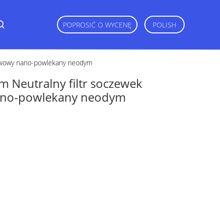
POPROSIĆ O WYCENĘ
POLISH
stwowy nano-powlekany neodym
 Neutralny filtr soczewek
ano-powlekany neodym