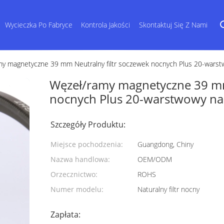
Wycieczka Po Fabryce
Kontrola Jakości
Skontaktuj Się Z Nami
my magnetyczne 39 mm Neutralny filtr soczewek nocnych Plus 20-war
Węzeł/ramy magnetyczne 39 mm
nocnych Plus 20-warstwowy n
Szczegóły Produktu:
Miejsce pochodzenia:
Guangdong, Chiny
Nazwa handlowa:
OEM/ODM
Orzecznictwo:
ROHS
Numer modelu:
Naturalny filtr nocny
Zapłata: