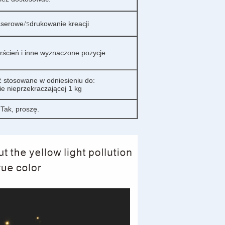
/s
aserowe
drukowanie kreacji
erścień i inne wyznaczone pozycje
ć stosowane w odniesieniu do:
e nieprzekraczającej 1 kg
 Tak, proszę.