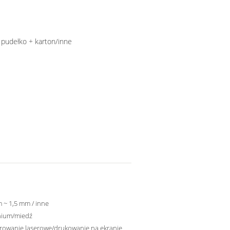
 pudełko + karton/inne
 ~ 1,5 mm / inne
nium/miedź
rowanie laserowe/drukowanie na ekranie