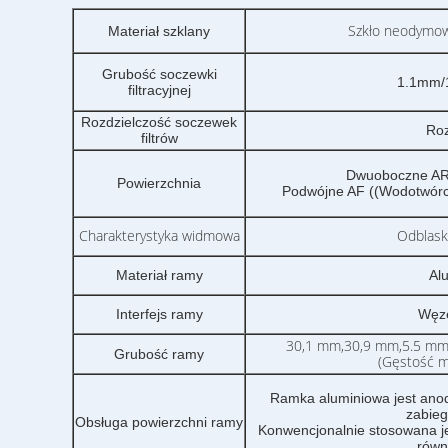
Szkło neodymow
Materiał szklany
Grubość soczewki
1.1mm/
filtracyjnej
Rozdzielczość soczewek
Roz
filtrów
Dwuoboczne AR (
Powierzchnia
Podwójne AF ((Wodotwórcz
Charakterystyka widmowa
Odblask
Materiał ramy
Al
Interfejs ramy
Węze
30,1 mm,30,9 mm,5.5 mm
Grubość ramy
(Gęstość m
Ramka aluminiowa jest ano
zabieg
Obsługa powierzchni ramy
Konwencjonalnie stosowana j
równ