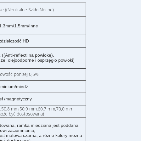
e ((Neutralne Szkło Nocne)
1.3mm/1.5mm/Inne
dzielczość HD
(Anti-reflecti na powłokę),
e, olejoodporne i osprzęgło powłoki)
owość poniżej 0,5%
uminium/miedź
ł /magnetyczny
,50,8 mm,50,9 mm,60,7 mm,70,0 mm
oże być dostosowana)
dowana, ramka miedziana jest poddana
owi zaciemniania,
est matowa czarna, a różne kolory można
ież dostosować.