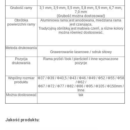
Grubość ramy
3,1 mm, 3,9 mm, 5,5 mm, 5,8 mm, 5,9 mm, 6,7 mm,
7,0 mm
(Grubość można dostosować)
Obróbka
Aluminiowa rama jest anodowana, miedziana rama
powierzchni ramy
jest czarująca,
Tradycyjną obróbką jest matowa czerń, a różne kolory
można również dostosować.
Metoda drukowania
Grawerowanie laserowe
/ s
druk sitowy
Pozycja
Rama przód / bok / pierścień i inne wyznaczone
drukowania
pozycje
Wspólny rozmiar
Φ37 / Φ39 / Φ40,5 / Φ43 / Φ46 / Φ49 / Φ52 / Φ55 / Φ58
produktu
/ Φ62 /
Φ67 / Φ72 / Φ77 / Φ82 / Φ86 / Φ95 / Φ105 / Φ150mm /
Inne
Można dostosować
tak
Jakość produktu: