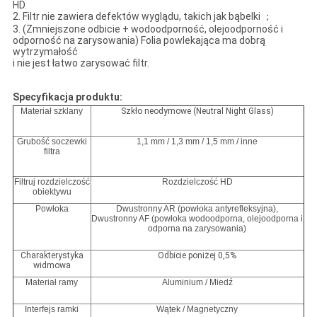
HD.
2. Filtr nie zawiera defektów wyglądu, takich jak bąbelki ；
3. (Zmniejszone odbicie + wodoodporność, olejoodporność i
odporność na zarysowania) Folia powlekająca ma dobrą
wytrzymałość
i nie jest łatwo zarysować filtr.
Specyfikacja produktu:
Materiał szklany
Szkło neodymowe (Neutral Night Glass)
Grubość soczewki
1,1 mm / 1,3 mm / 1,5 mm / inne
filtra
Filtruj rozdzielczość
Rozdzielczość HD
obiektywu
Powłoka
Dwustronny AR (powłoka antyrefleksyjna),
Dwustronny AF (powłoka wodoodporna, olejoodporna i
odporna na zarysowania)
Charakterystyka
Odbicie poniżej 0,5%
widmowa
Materiał ramy
Aluminium / Miedź
Interfejs ramki
Wątek / Magnetyczny