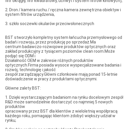
filtr okrągły, filtr kwadratowy, uchwyt i system filtrów kinowych),
2. Dron / kamera ruchu / ręczna kamera zewnętrzna obiektyw i
system filtrów urządzenia,
3. szkło soczewki okularów przeciwsłonecznych
BST stworzyło kompletny system łańcucha przemysłowego od
badań i rozwoju, przez produkcję po sprzedaż.Ma
centrum badawczo-rozwojowe produktów optycznych oraz
zakład produkcyjny z tysiącem poziomów clean room.Może
podjąć się ODM i
Działalność OEM w zakresie różnych produktów
optycznych.Firma posiada wysoce wyspecjalizowane badania i
rozwój, technologię i jakość
zespół zarządzający.Główni członkowie mają ponad 15-letnie
doświadczenie w pracy z produktami optycznymi.
Główne zalety BST:
1. Dzięki wystarczającym badaniom na rynku docelowym zespół
R&D może samodzielnie dostarczyć co najmniej 5 nowych
produktów
opracowany przez BST dla klientów z wieloletnią współpracą
każdego roku, pomagając klientom zdobyć większy udział w
rynku;