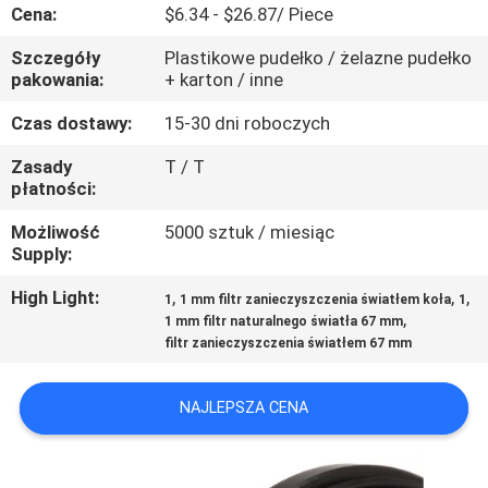
KONTROLA
Cena:
$6.34 - $26.87/ Piece
JAKOŚCI
Szczegóły
Plastikowe pudełko / żelazne pudełko
pakowania:
+ karton / inne
SKONTAKTUJ
Czas dostawy:
15-30 dni roboczych
SIĘ
Zasady
T / T
płatności:
Z
NAMI
Możliwość
5000 sztuk / miesiąc
Supply:
POPROSIĆ
High Light:
,
,
,
1
1 mm filtr zanieczyszczenia światłem koła
1
,
1 mm filtr naturalnego światła 67 mm
O
filtr zanieczyszczenia światłem 67 mm
WYCENĘ
NAJLEPSZA CENA
SITEMAP