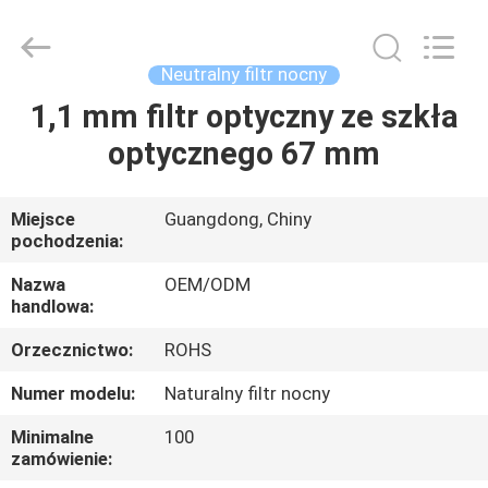
Bright
Shadow
Technology
Ltd..
All
Neutralny filtr nocny
Rights
Reserved.
1,1 mm filtr optyczny ze szkła
DOM
optycznego 67 mm
PRODUKTY
Miejsce
Guangdong, Chiny
pochodzenia:
O
NAS
Nazwa
OEM/ODM
handlowa:
Orzecznictwo:
ROHS
WYCIECZKA
PO
Numer modelu:
Naturalny filtr nocny
FABRYCE
Minimalne
100
zamówienie: