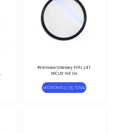
Wielowarstwowy Filtr L41
MCUV Hd Uv
SKONTAKTUJ SIĘ TERAZ