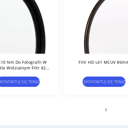
410 Nm Do Fotografii W
Filtr HD L41 MCUV 86m
tle Widzialnym Filtr 82
Mm HD L41 MCUV
KONTAKTUJ SIĘ TERAZ
SKONTAKTUJ SIĘ TERAZ
1