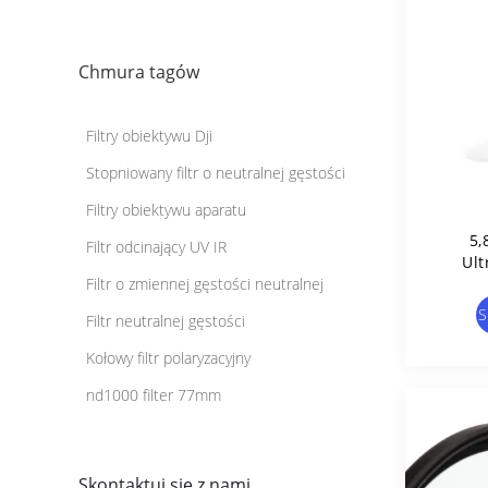
Chmura tagów
Filtry obiektywu Dji
Stopniowany filtr o neutralnej gęstości
Filtry obiektywu aparatu
5,
Filtr odcinający UV IR
Ult
Filtr o zmiennej gęstości neutralnej
S
Filtr neutralnej gęstości
Kołowy filtr polaryzacyjny
nd1000 filter 77mm
Skontaktuj się z nami