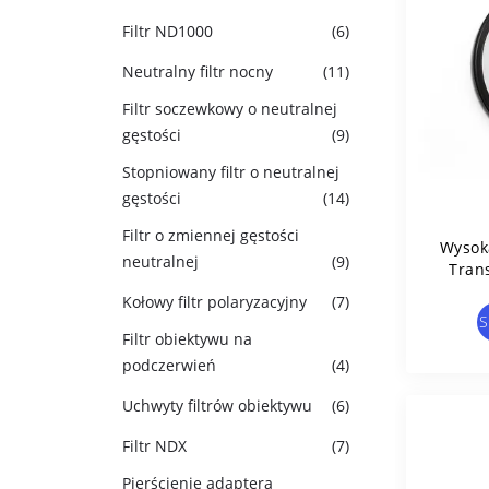
Filtr ND1000
(6)
Neutralny filtr nocny
(11)
Filtr soczewkowy o neutralnej
gęstości
(9)
Stopniowany filtr o neutralnej
gęstości
(14)
Filtr o zmiennej gęstości
Wysok
neutralnej
(9)
Trans
Kołowy filtr polaryzacyjny
(7)
S
Filtr obiektywu na
podczerwień
(4)
Uchwyty filtrów obiektywu
(6)
Filtr NDX
(7)
Pierścienie adaptera