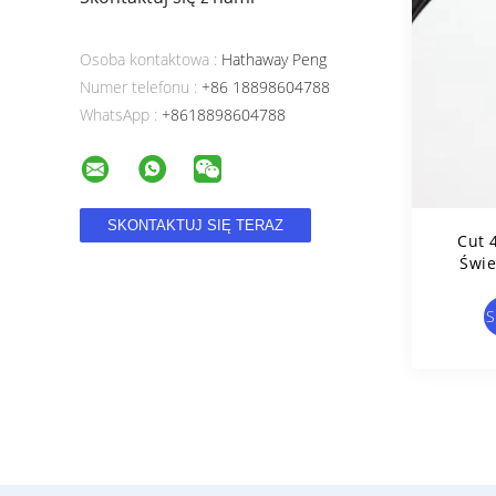
Osoba kontaktowa :
Hathaway Peng
Numer telefonu :
+86 18898604788
WhatsApp :
+8618898604788
Cut 
Świe
S