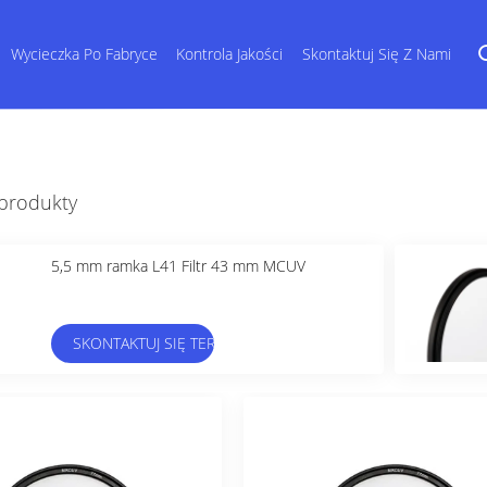
Wycieczka Po Fabryce
Kontrola Jakości
Skontaktuj Się Z Nami
 produkty
5,5 mm ramka L41 Filtr 43 mm MCUV
SKONTAKTUJ SIĘ TERAZ