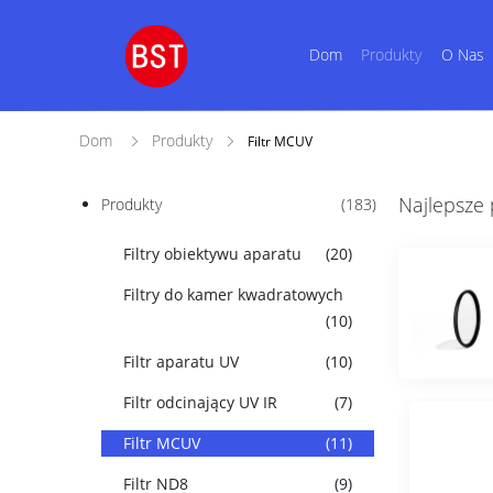
Dom
Produkty
O Nas
Dom
Produkty
Filtr MCUV
Najlepsze
Produkty
(183)
Filtry obiektywu aparatu
(20)
Filtry do kamer kwadratowych
(10)
Filtr aparatu UV
(10)
Filtr odcinający UV IR
(7)
Filtr MCUV
(11)
Filtr ND8
(9)