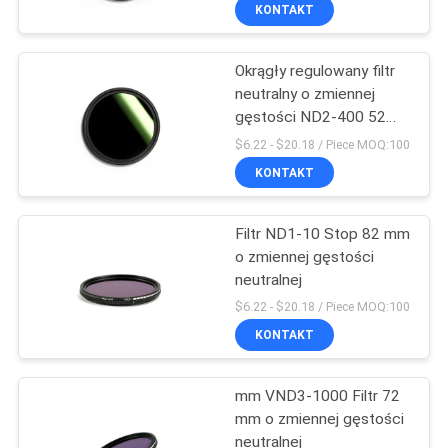
KONTROLA
KONTAKT
JAKOŚCI
Okrągły regulowany filtr
13
neutralny o zmiennej
SKONTAKTUJ
gęstości ND2-400 52
Filtr aparatu UV
SIĘ
mm
$6.22 - $20.18 / Piece MOQ:100
Z
KONTAKT
NAMI
Filtr ND1-10 Stop 82 mm
o zmiennej gęstości
POPROSIĆ
neutralnej
7
O
$6.22 - $20.18 / Piece MOQ:100
Filtr odcinający UV
KONTAKT
WYCENĘ
IR
mm VND3-1000 Filtr 72
SITEMAP
mm o zmiennej gęstości
neutralnej