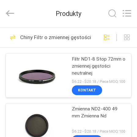
Bright
Shadow
Technology
Produkty
Ltd..
All
Rights
Reserved.
DOM
24
Chiny Filtr o zmiennej gęstości neutralnej
Filtry obiektywu
PRODUKTY
aparatu
Filtr ND1-8 Stop 72mm o
zmiennej gęstości
O
neutralnej
NAS
$6.22 - $20.18 / Piece MOQ:100
KONTAKT
13
WYCIECZKA
Filtry do kamer
Zmienna ND2-400 49
PO
mm Zmienna Nd
FABRYCE
kwadratowych
$6.22 - $20.18 / Piece MOQ:100