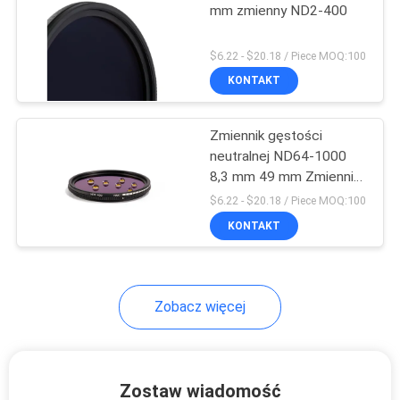
mm zmienny ND2-400
6
$6.22 - $20.18 / Piece MOQ:100
KONTAKT
Filtr ND1000
Zmiennik gęstości
neutralnej ND64-1000
8,3 mm 49 mm Zmiennik
gęstości neutralnej ND
$6.22 - $20.18 / Piece MOQ:100
KONTAKT
11
Neutralny filtr nocny
Zobacz więcej
Zostaw wiadomość