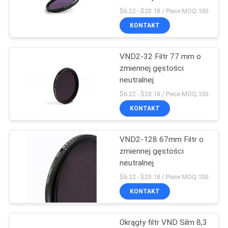
PRIVACY
$6.22 - $20.18 / Piece MOQ:100
KONTAKT
POLICY
13
VND2-32 Filtr 77 mm o
Filtr MCUV
zmiennej gęstości
neutralnej
$6.22 - $20.18 / Piece MOQ:100
KONTAKT
VND2-128 67mm Filtr o
9
zmiennej gęstości
neutralnej
Filtr ND8
$6.22 - $20.18 / Piece MOQ:100
KONTAKT
Okrągły filtr VND Silm 8,3