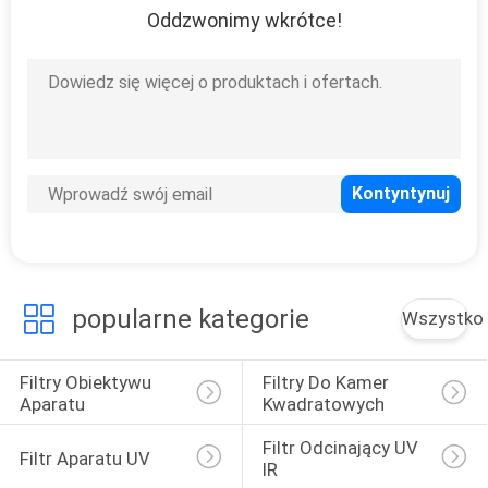
Oddzwonimy wkrótce!
12
Filtr soczewkowy o
neutralnej gęstości
16
Stopniowany filtr o
popularne kategorie
Wszystko
neutralnej gęstości
Filtry Obiektywu 
Filtry Do Kamer 
Aparatu
Kwadratowych
Filtr Odcinający UV 
Filtr Aparatu UV
IR