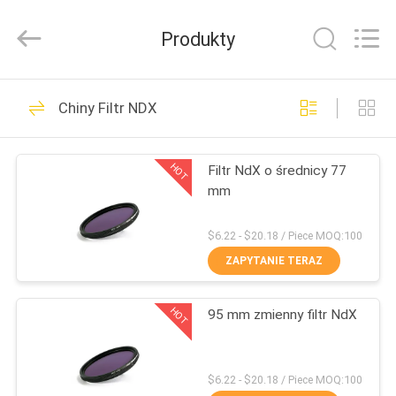
Bright
Shadow
Technology
Produkty
Ltd..
All
Rights
Reserved.
DOM
24
Chiny Filtr NDX
Filtry obiektywu
PRODUKTY
aparatu
HOT
Filtr NdX o średnicy 77
mm
O
NAS
$6.22 - $20.18 / Piece MOQ:100
ZAPYTANIE TERAZ
13
WYCIECZKA
Filtry do kamer
HOT
95 mm zmienny filtr NdX
PO
FABRYCE
kwadratowych
$6.22 - $20.18 / Piece MOQ:100