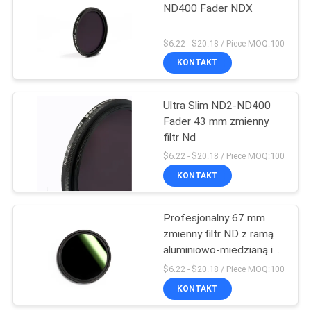
ND400 Fader NDX
6
$6.22 - $20.18 / Piece MOQ:100
KONTAKT
Filtr ND1000
Ultra Slim ND2-ND400
Fader 43 mm zmienny
filtr Nd
$6.22 - $20.18 / Piece MOQ:100
KONTAKT
11
Profesjonalny 67 mm
Neutralny filtr nocny
zmienny filtr ND z ramą
aluminiowo-miedzianą i
rozdzielczością HD
$6.22 - $20.18 / Piece MOQ:100
KONTAKT