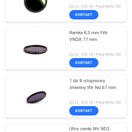
PRIVACY
$6.22 - $20.18 / Piece MOQ:100
KONTAKT
POLICY
13
Ramka 8,3 mm Filtr
Filtr MCUV
VNDX 77 mm
$6.22 - $20.18 / Piece MOQ:100
KONTAKT
1 do 8-stopniowy
9
zmienny filtr Nd 67 mm
Filtr ND8
$6.22 - $20.18 / Piece MOQ:100
KONTAKT
Ultra cienki filtr ND2-