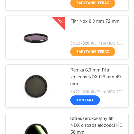
KONTROLA
ZAPYTANIE TERAZ
JAKOŚCI
HOT
Filtr Ndx 8,3 mm 72 mm
13
SKONTAKTUJ
Filtr aparatu UV
SIĘ
$6.22 - $20.18 / Piece MOQ:100
Z
ZAPYTANIE TERAZ
NAMI
Ramka 8,3 mm Filtr
zmienny NDX 0,8 mm 49
POPROSIĆ
mm
7
O
$6.22 - $20.18 / Piece MOQ:100
Filtr odcinający UV
KONTAKT
WYCENĘ
IR
Ultraszerokokątny filtr
SITEMAP
NDX o rozdzielczości HD
58 mm