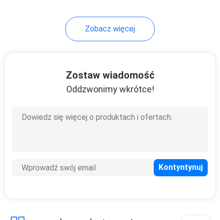
12
Zobacz więcej
Filtr soczewkowy o
neutralnej gęstości
Zostaw wiadomość
Oddzwonimy wkrótce!
16
Stopniowany filtr o
neutralnej gęstości