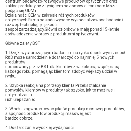
centrum badawczo-rozwojowe produktów optycznych oraz
zakład produkcyjny z tysiącem poziomów clean room.Może
podjąć się ODM i
Działalność OEM w zakresie różnych produktów
optycznych.Firma posiada wysoce wyspecjalizowane badania i
rozwój, technologię i jakość
zespół zarządzający.Główni członkowie mają ponad 15-letnie
doświadczenie w pracy z produktami optycznymi.
Główne zalety BST:
1. Dzięki wystarczającym badaniom na rynku docelowym zespół
R&D może samodzielnie dostarczyć co najmniej 5 nowych
produktów
opracowany przez BST dla klientów z wieloletnią współpracą
każdego roku, pomagając klientom zdobyć większy udział w
rynku;
2. Szybka reakcja na potrzeby klienta.Przekształcanie
pomysłów klientów w produkty tak szybko, jak to możliwe i
optymalizacja
i ich ulepszanie;
3. W pełni zagwarantować jakość produkcji masowej produktów,
a spójność produktów produkcji masowej jest
bardzo dobrze;
4. Dostarczanie wysokiej wydajności;