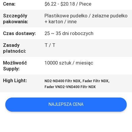
KONTROLA
Cena:
$6.22 - $20.18 / Piece
JAKOŚCI
Szczegóły
Plastikowe pudełko / żelazne pudełko
pakowania:
+ karton / inne
SKONTAKTUJ
Czas dostawy:
25 ~ 35 dni roboczych
SIĘ
Zasady
T / T
płatności:
Z
NAMI
Możliwość
10000 sztuk / miesiąc
Supply:
POPROSIĆ
High Light:
,
,
ND2-ND400 Filtr NDX
Fader Filtr NDX
Fader VND2-VND400 Filtr NDX
O
WYCENĘ
NAJLEPSZA CENA
SITEMAP