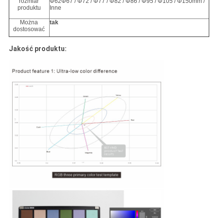
rozmiar
Φ62Φ67 / Φ72 / Φ77 / Φ82 / Φ86 / Φ95 / Φ105 / Φ150mm /
produktu
Inne
Można
tak
dostosować
Jakość produktu: