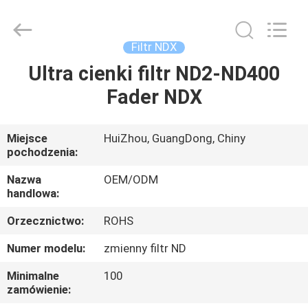
Bright
Shadow
Technology
Ltd..
All
Filtr NDX
Rights
Reserved.
Ultra cienki filtr ND2-ND400
DOM
Fader NDX
PRODUKTY
Miejsce
HuiZhou, GuangDong, Chiny
pochodzenia:
O
NAS
Nazwa
OEM/ODM
handlowa:
Orzecznictwo:
ROHS
WYCIECZKA
PO
Numer modelu:
zmienny filtr ND
FABRYCE
Minimalne
100
zamówienie: