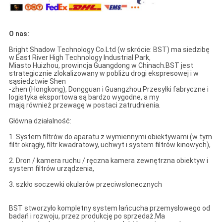
O nas:
Bright Shadow Technology Co.Ltd (w skrócie: BST) ma siedzibę
w East River High Technology Industrial Park,
Miasto Huizhou, prowincja Guangdong w Chinach.BST jest
strategicznie zlokalizowany w pobliżu drogi ekspresowej i w
sąsiedztwie Shen
-zhen (Hongkong), Dongguan i Guangzhou.Przesyłki fabryczne i
logistyka eksportowa są bardzo wygodne, a my
mają również przewagę w postaci zatrudnienia.
Główna działalność:
1. System filtrów do aparatu z wymiennymi obiektywami (w tym
filtr okrągły, filtr kwadratowy, uchwyt i system filtrów kinowych),
2. Dron / kamera ruchu / ręczna kamera zewnętrzna obiektyw i
system filtrów urządzenia,
3. szkło soczewki okularów przeciwsłonecznych
BST stworzyło kompletny system łańcucha przemysłowego od
badań i rozwoju, przez produkcję po sprzedaż.Ma