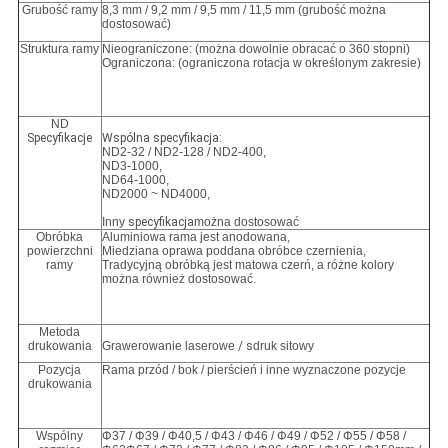
Grubość ramy
8,3 mm / 9,2 mm / 9,5 mm / 11,5 mm (grubość można
dostosować)
Struktura ramy
Nieograniczone: (można dowolnie obracać o 360 stopni)
Ograniczona: (ograniczona rotacja w określonym zakresie)
ND
Specyfikacje
Wspólna specyfikacja:
ND2-32 / ND2-128 / ND2-400,
ND3-1000,
ND64-1000
,
ND2000 ~ ND4000,
Inny
specyfikacja
można dostosować
Obróbka
Aluminiowa rama jest anodowana,
powierzchni
Miedziana oprawa poddana obróbce czernienia,
ramy
Tradycyjną obróbką jest matowa czerń, a różne kolory
można również dostosować.
Metoda
drukowania
Grawerowanie laserowe
/ s
druk sitowy
Pozycja
Rama przód / bok / pierścień i inne wyznaczone pozycje
drukowania
Wspólny
Φ37 / Φ39 / Φ40,5 / Φ43 / Φ46 / Φ49 / Φ52 / Φ55 / Φ58 /