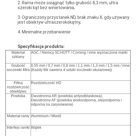
2. Rama może osiągnąć tylko grubość 8,3 mm, ultra
szeroki kąt bez winietowania,
3. Ograniczony przystanek ND, brak znaku X, gdy używany
jest obiektyw ultraszerokokątny,
4. Minimalne przebarwienie
Specyfikacja produktu:
Materiał
AGC / Niemcy SCHOTT / Corning / inne wyznaczone marki
szklany
Grubość
0,55 mm / 0,7 mm / 0,8 mm / 1,1 mm / 1,3 mm / 1,5 mm / inne
soczewki filtra
(Każdy filtr zawiera 4 sztuki soczewki okularowej)
Filtruj
Rozdzielczość HD
rozdzielczość
obiektywu
Powłoka
Dwustronna AR (powłoka antyodblaskowa),
Dwustronny AF (powłoka wodoodporna, olejoodporna i
odporna na zarysowania)
Materiał ramy
Aluminium / Miedź
Interfejs ramki
Wątek