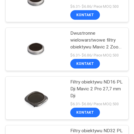
PRIVACY
$6.31- $6.86/ Piece MOQ:500
KONTAKT
POLICY
Dwustronne
wielowarstwowe filtry
obiektywu Mavic 2 Zoom
Dji
$6.31- $6.86/ Piece MOQ:500
KONTAKT
Filtry obiektywu ND16 PL
Dji Mavic 2 Pro 27,7 mm
Dji
$6.31- $6.86/ Piece MOQ:500
KONTAKT
Filtry obiektywu ND32 PL