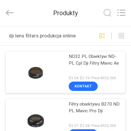
Bright
Shadow
Technology
Produkty
Ltd..
All
Rights
Reserved.
DOM
dji lens filters produkcja online
PRODUKTY
ND32 PL Obiektyw ND-
PL Cpl Dji Filtry Mavic Air
O
NAS
$3.54- $3.73/ Piece MOQ:500
KONTAKT
WYCIECZKA
Filtry obiektywu B270 ND
PO
PL Mavic Pro Dji
FABRYCE
$3.37- $3.54/ Piece MOQ:500