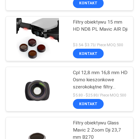
KONTROLA
KONTAKT
JAKOŚCI
Filtry obiektywu 15 mm
HD ND8 PL Mavic AIR Dji
SKONTAKTUJ
SIĘ
$3.54- $3.73/ Piece MOQ:500
Z
KONTAKT
NAMI
Cpl 12,8 mm 16,8 mm HD
Osmo kieszonkowe
POPROSIĆ
szerokokątne filtry
obiektywu Dji
O
$5.80 - $25.80/ Piece MOQ:500
KONTAKT
WYCENĘ
Filtry obiektywu Glass
SITEMAP
Mavic 2 Zoom Dji 23,7
mm B270