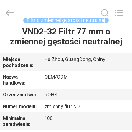
Bright
Shadow
Technology
Ltd..
All
Filtr o zmiennej gęstości neutralnej
Rights
Reserved.
VND2-32 Filtr 77 mm o
DOM
zmiennej gęstości neutralnej
PRODUKTY
Miejsce
HuiZhou, GuangDong, Chiny
pochodzenia:
O
NAS
Nazwa
OEM/ODM
handlowa:
Orzecznictwo:
ROHS
WYCIECZKA
PO
Numer modelu:
zmienny filtr ND
FABRYCE
Minimalne
100
zamówienie: