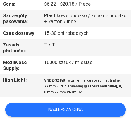
KONTROLA
Cena:
$6.22 - $20.18 / Piece
JAKOŚCI
Szczegóły
Plastikowe pudełko / żelazne pudełko
pakowania:
+ karton / inne
SKONTAKTUJ
Czas dostawy:
15-30 dni roboczych
SIĘ
Zasady
T / T
płatności:
Z
NAMI
Możliwość
10000 sztuk / miesiąc
Supply:
POPROSIĆ
High Light:
,
VND2-32 Filtr o zmiennej gęstości neutralnej
,
,
77 mm Filtr o zmiennej gęstości neutralnej
0
O
8 mm 77 mm VND2-32
WYCENĘ
NAJLEPSZA CENA
SITEMAP