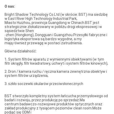
O nas:
Bright Shadow Technology Co.Ltd (w skrócie: BST) ma siedzibę
w East River High Technology Industrial Park,
Miasto Huizhou, prowincja Guangdong w Chinach.BST jest
strategicznie zlokalizowany w pobliżu drogi ekspresowej i w
sąsiedztwie Shen
-zhen (Hongkong), Dongguan i Guangzhou.Przesyłki fabryczne i
logistyka eksportowa są bardzo wygodne, a my
mają również przewagę w postaci zatrudnienia.
Główna działalność:
1. System filtrów aparatu z wymiennymi obiektywami (w tym
filtr okrągły, filtr kwadratowy, uchwyt i system filtrów kinowych),
2. Dron / kamera ruchu / ręczna kamera zewnętrzna obiektyw i
system filtrów urządzenia,
3. szkło soczewki okularów przeciwsłonecznych
BST stworzyło kompletny system łańcucha przemysłowego od
badań i rozwoju, przez produkcję po sprzedaż.Ma
centrum badawczo-rozwojowe produktów optycznych oraz
zakład produkcyjny z tysiącem poziomów clean room.Może
podjąć się ODM i