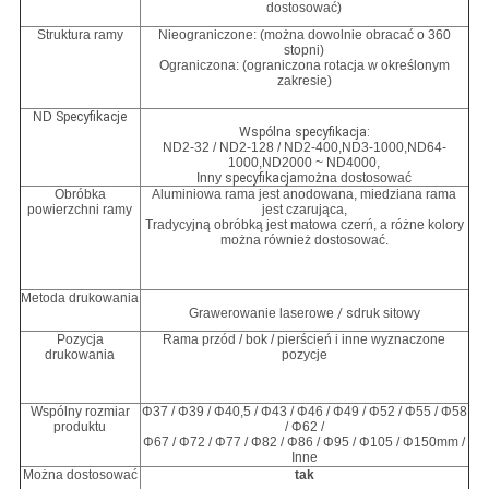
dostosować)
Struktura ramy
Nieograniczone: (można dowolnie obracać o 360
stopni)
Ograniczona: (ograniczona rotacja w określonym
zakresie)
ND
Specyfikacje
Wspólna specyfikacja:
ND2-32 / ND2-128 / ND2-400,
ND3-1000,
ND64-
1000
,
ND2000 ~ ND4000,
Inny
specyfikacja
można dostosować
Obróbka
Aluminiowa rama jest anodowana, miedziana rama
powierzchni ramy
jest czarująca,
Tradycyjną obróbką jest matowa czerń, a różne kolory
można również dostosować.
Metoda drukowania
Grawerowanie laserowe
/ s
druk sitowy
Pozycja
Rama przód / bok / pierścień i inne wyznaczone
drukowania
pozycje
Wspólny rozmiar
Φ37 / Φ39 / Φ40,5 / Φ43 / Φ46 / Φ49 / Φ52 / Φ55 / Φ58
produktu
/ Φ62 /
Φ67 / Φ72 / Φ77 / Φ82 / Φ86 / Φ95 / Φ105 / Φ150mm /
Inne
Można dostosować
tak