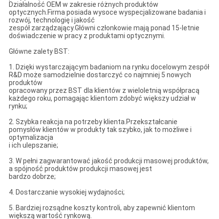
Działalność OEM w zakresie różnych produktów
optycznych.Firma posiada wysoce wyspecjalizowane badania i
rozwój, technologię i jakość
zespół zarządzający.Główni członkowie mają ponad 15-letnie
doświadczenie w pracy z produktami optycznymi.
Główne zalety BST:
1. Dzięki wystarczającym badaniom na rynku docelowym zespół
R&D może samodzielnie dostarczyć co najmniej 5 nowych
produktów
opracowany przez BST dla klientów z wieloletnią współpracą
każdego roku, pomagając klientom zdobyć większy udział w
rynku;
2. Szybka reakcja na potrzeby klienta.Przekształcanie
pomysłów klientów w produkty tak szybko, jak to możliwe i
optymalizacja
i ich ulepszanie;
3. W pełni zagwarantować jakość produkcji masowej produktów,
a spójność produktów produkcji masowej jest
bardzo dobrze;
4. Dostarczanie wysokiej wydajności;
5. Bardziej rozsądne koszty kontroli, aby zapewnić klientom
większą wartość rynkową.