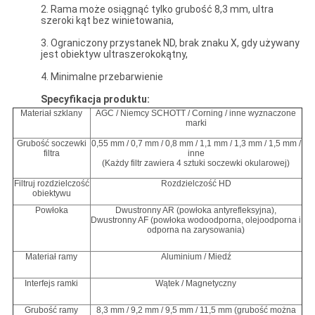
2. Rama może osiągnąć tylko grubość 8,3 mm, ultra
szeroki kąt bez winietowania,
3. Ograniczony przystanek ND, brak znaku X, gdy używany
jest obiektyw ultraszerokokątny,
4. Minimalne przebarwienie
Specyfikacja produktu:
Materiał szklany
AGC / Niemcy SCHOTT / Corning / inne wyznaczone
marki
Grubość soczewki
0,55 mm / 0,7 mm / 0,8 mm / 1,1 mm / 1,3 mm / 1,5 mm /
filtra
inne
(Każdy filtr zawiera 4 sztuki soczewki okularowej)
Filtruj rozdzielczość
Rozdzielczość HD
obiektywu
Powłoka
Dwustronny AR (powłoka antyrefleksyjna),
Dwustronny AF (powłoka wodoodporna, olejoodporna i
odporna na zarysowania)
Materiał ramy
Aluminium / Miedź
Interfejs ramki
Wątek / Magnetyczny
Grubość ramy
8,3 mm / 9,2 mm / 9,5 mm / 11,5 mm (grubość można