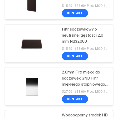
Nd256 Nd32000
PRIVACY
$15.20 - $38.60/ Piece MOQ:100
KONTAKT
POLICY
Filtr soczewkowy o
neutralnej gęstości 2,0
mm Nd32000
$15.20 - $38.60/ Piece MOQ:100
KONTAKT
2.0mm Filtr miękki do
soczewek GND Filtr
miękkiego stopniowego
neutralnego gęstości z
$27.00 - $38.00/ Piece MOQ:100
wielowarstwowymi
KONTAKT
powłokami do aparatu
Wodoodporny środek HD