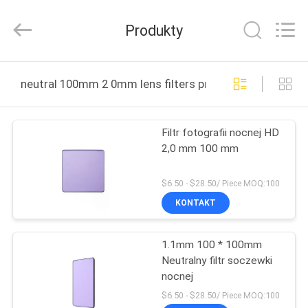
Bright
Shadow
Technology
Produkty
Ltd..
All
Rights
Reserved.
DOM
neutral 100mm 2 0mm lens filters produkcja online
PRODUKTY
Filtr fotografii nocnej HD
2,0 mm 100 mm
O
NAS
$6.50 - $28.50/ Piece MOQ:100
KONTAKT
WYCIECZKA
1.1mm 100 * 100mm
PO
Neutralny filtr soczewki
FABRYCE
nocnej
$6.50 - $28.50/ Piece MOQ:100