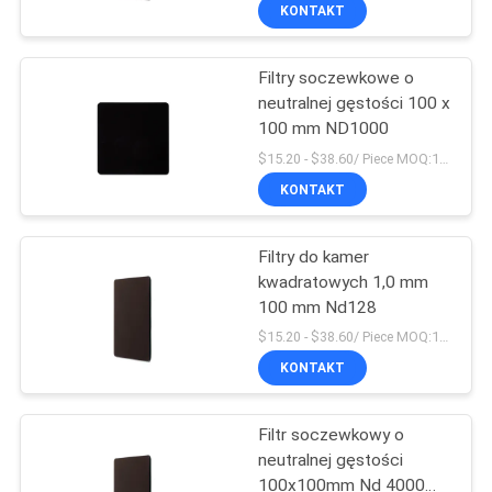
KONTROLA
KONTAKT
JAKOŚCI
Filtry soczewkowe o
neutralnej gęstości 100 x
SKONTAKTUJ
100 mm ND1000
SIĘ
$15.20 - $38.60/ Piece MOQ:100
Z
KONTAKT
NAMI
Filtry do kamer
kwadratowych 1,0 mm
POPROSIĆ
100 mm Nd128
O
$15.20 - $38.60/ Piece MOQ:100
KONTAKT
WYCENĘ
Filtr soczewkowy o
SITEMAP
neutralnej gęstości
100x100mm Nd 4000