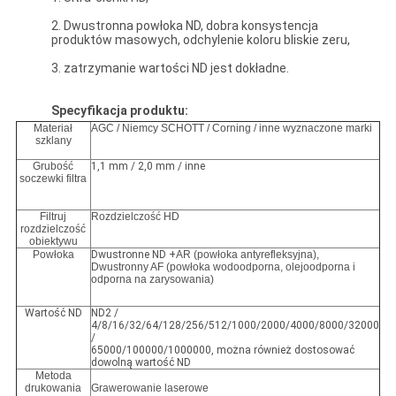
2. Dwustronna powłoka ND, dobra konsystencja
produktów masowych, odchylenie koloru bliskie zeru,
3. zatrzymanie wartości ND jest dokładne.
Specyfikacja produktu:
Materiał
AGC / Niemcy SCHOTT / Corning / inne wyznaczone marki
szklany
Grubość
1,1 mm / 2,0 mm / inne
soczewki filtra
Filtruj
Rozdzielczość HD
rozdzielczość
obiektywu
Powłoka
Dwustronne ND +
AR (powłoka antyrefleksyjna),
Dwustronny AF (powłoka wodoodporna, olejoodporna i
odporna na zarysowania)
Wartość ND
ND2 /
4/8/16/32/64/128/256/512/1000/2000/4000/8000/32000
/
65000/100000/1000000, można również dostosować
dowolną wartość ND
Metoda
drukowania
Grawerowanie laserowe