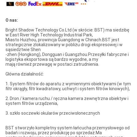
O nas:
Bright Shadow Technology Co.Ltd (w skrócie: BST) ma siedzibę
w East River High Technology Industrial Park,
Miasto Huizhou, prowincja Guangdong w Chinach.BST jest
strategicznie zlokalizowany w pobliżu drogi ekspresowej i w
sąsiedztwie Shen
-zhen (Hongkong), Dongguan i Guangzhou.Przesyłki fabryczne i
logistyka eksportowa są bardzo wygodne, a my
mają również przewagę w postaci zatrudnienia.
Główna działalność:
1. System filtrów do aparatu z wymiennymi obiektywami (w tym
filtr okrągły, filtr kwadratowy, uchwyt i system filtrów kinowych),
2. Dron / kamera ruchu / ręczna kamera zewnętrzna obiektyw i
system filtrów urządzenia,
3. szkło soczewki okularów przeciwsłonecznych
BST stworzyło kompletny system łańcucha przemysłowego od
badań i rozwoju, przez produkcję po sprzedaż.Ma