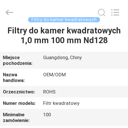
Bright
Shadow
Technology
Ltd..
All
Filtry do kamer kwadratowych
Rights
Reserved.
Filtry do kamer kwadratowych
DOM
1,0 mm 100 mm Nd128
PRODUKTY
Miejsce
Guangdong, Chiny
pochodzenia:
O
NAS
Nazwa
OEM/ODM
handlowa:
Orzecznictwo:
ROHS
WYCIECZKA
PO
Numer modelu:
Filtr kwadratowy
FABRYCE
Minimalne
100
zamówienie: