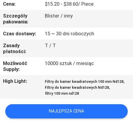
KONTROLA
Cena:
$15.20 - $38.60/ Piece
JAKOŚCI
Szczegóły
Blister / inny
pakowania:
SKONTAKTUJ
Czas dostawy:
15 ~ 30 dni roboczych
SIĘ
Zasady
T / T
płatności:
Z
NAMI
Możliwość
10000 sztuk / miesiąc
Supply:
POPROSIĆ
High Light:
,
Filtry do kamer kwadratowych 100 mm Nd128
,
Filtry do kamer kwadratowych Nd128
O
filtry 100 mm nd128
WYCENĘ
NAJLEPSZA CENA
SITEMAP