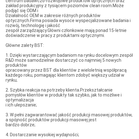
centrum badawczo-rozwojowe produktów optycznych oraz
zakład produkcyjny z tysiącem poziomów clean room.Może
podjąć się ODM i
Działalność OEM w zakresie różnych produktów
optycznych.Firma posiada wysoce wyspecjalizowane badania i
rozwój, technologię i jakość
zespół zarządzający.Główni członkowie mają ponad 15-letnie
doświadczenie w pracy z produktami optycznymi.
Główne zalety BST:
1. Dzięki wystarczającym badaniom na rynku docelowym zespół
R&D może samodzielnie dostarczyć co najmniej 5 nowych
produktów
opracowany przez BST dla klientów z wieloletnią współpracą
każdego roku, pomagając klientom zdobyć większy udział w
rynku;
2. Szybka reakcja na potrzeby klienta.Przekształcanie
pomysłów klientów w produkty tak szybko, jak to możliwe i
optymalizacja
i ich ulepszanie;
3. W pełni zagwarantować jakość produkcji masowej produktów,
a spójność produktów produkcji masowej jest
bardzo dobrze;
4. Dostarczanie wysokiej wydajności;