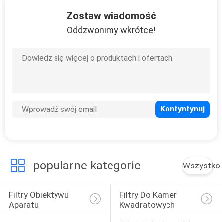
KONTROLA
Zostaw wiadomość
JAKOŚCI
Oddzwonimy wkrótce!
SKONTAKTUJ
SIĘ
Z
NAMI
POPROSIĆ
O
popularne kategorie
Wszystko
WYCENĘ
Filtry Obiektywu 
Filtry Do Kamer 
SITEMAP
Aparatu
Kwadratowych