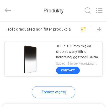
Bright
Shadow
Technology
Produkty
Ltd..
All
Rights
Reserved.
DOM
soft graduated nd4 filter produkcja online
PRODUKTY
100 * 150 mm miękki
stopniowany filtr o
O
neutralnej gęstości GNd4
NAS
$27.00 - $38.00/ Piece MOQ:100
KONTAKT
WYCIECZKA
PO
Zobacz więcej
FABRYCE