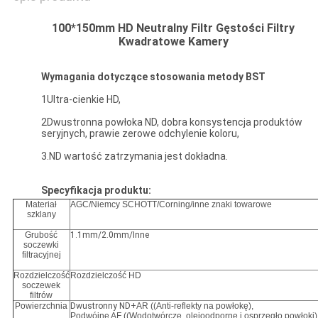
100*150mm HD Neutralny Filtr Gęstości Filtry
Kwadratowe Kamery
Wymagania dotyczące stosowania metody BST
1Ultra-cienkie HD,
2Dwustronna powłoka ND, dobra konsystencja produktów
seryjnych, prawie zerowe odchylenie koloru,
3.ND wartość zatrzymania jest dokładna.
Specyfikacja produktu:
Materiał
AGC/Niemcy SCHOTT/Corning/inne znaki towarowe
szklany
Grubość
1.1mm/2.0mm/Inne
soczewki
filtracyjnej
Rozdzielczość
Rozdzielczość HD
soczewek
filtrów
Powierzchnia
Dwustronny ND+
AR ((Anti-reflekty na powłokę),
Podwójne AF ((Wodotwórcze, olejoodporne i osprzęgło powłoki)