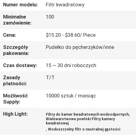
KONTROLA
Numer modelu:
Filtr kwadratowy
JAKOŚCI
Minimalne
100
zamówienie:
SKONTAKTUJ
Cena:
$15.20 - $38.60/ Piece
SIĘ
Szczegóły
Pudełko do pęcherzyków/inne
Z
pakowania:
NAMI
Czas dostawy:
15 ~ 30 dni roboczych
Zasady
T/T
POPROSIĆ
płatności:
O
Możliwość
10000 sztuk / miesiąc
Supply:
WYCENĘ
High Light:
,
Filtry do kamer kwadratowych wodoodpornych
Wielowarstwowe powłoki Filtry kamery
SITEMAP
kwadratowej
,
Wodoszczelny filtr o neutralnej gęstości