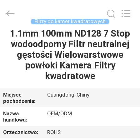
Bright
Shadow
Technology
Ltd..
All
Filtry do kamer kwadratowych
Rights
Reserved.
1.1mm 100mm ND128 7 Stop
DOM
wodoodporny Filtr neutralnej
PRODUKTY
gęstości Wielowarstwowe
powłoki Kamera Filtry
O
kwadratowe
NAS
Miejsce
Guangdong, Chiny
pochodzenia:
WYCIECZKA
PO
Nazwa
OEM/ODM
handlowa:
FABRYCE
Orzecznictwo:
ROHS