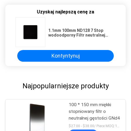
Uzyskaj najlepszą cenę za
1.1mm 100mm ND128 7 Stop
wodoodporny Filtr neutralnej
gęstości Wielowarstwowe powłoki
Kamera Filtry kwadratowe
Kontyntynuj
Najpopularniejsze produkty
100 * 150 mm miękki
stopniowany filtr o
neutralnej gęstości GNd4
$27.00 - $38.00/ Piece MOQ:100