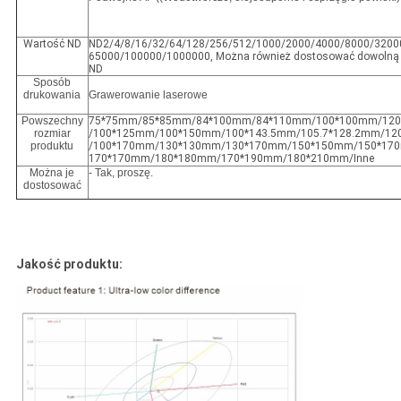
Wartość ND
ND2/4/8/16/32/64/128/256/512/1000/2000/4000/8000/3200
65000/100000/1000000, Można również dostosować dowolną
ND
Sposób
drukowania
Grawerowanie laserowe
Powszechny
75*75mm/85*85mm/84*100mm/84*110mm/100*100mm/12
rozmiar
/100*125mm/100*150mm/100*143.5mm/105.7*128.2mm/1
produktu
/100*170mm/130*130mm/130*170mm/150*150mm/150*17
170*170mm/180*180mm/170*190mm/180*210mm/Inne
Można je
- Tak, proszę.
dostosować
Jakość produktu: