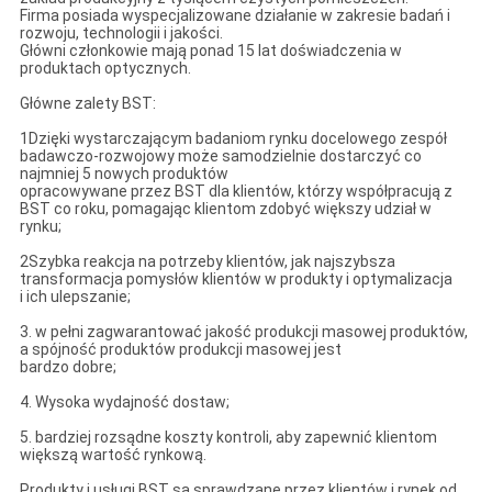
Firma posiada wyspecjalizowane działanie w zakresie badań i
rozwoju, technologii i jakości.
Główni członkowie mają ponad 15 lat doświadczenia w
produktach optycznych.
Główne zalety BST:
1Dzięki wystarczającym badaniom rynku docelowego zespół
badawczo-rozwojowy może samodzielnie dostarczyć co
najmniej 5 nowych produktów
opracowywane przez BST dla klientów, którzy współpracują z
BST co roku, pomagając klientom zdobyć większy udział w
rynku;
2Szybka reakcja na potrzeby klientów, jak najszybsza
transformacja pomysłów klientów w produkty i optymalizacja
i ich ulepszanie;
3. w pełni zagwarantować jakość produkcji masowej produktów,
a spójność produktów produkcji masowej jest
bardzo dobre;
4. Wysoka wydajność dostaw;
5. bardziej rozsądne koszty kontroli, aby zapewnić klientom
większą wartość rynkową.
Produkty i usługi BST są sprawdzane przez klientów i rynek od