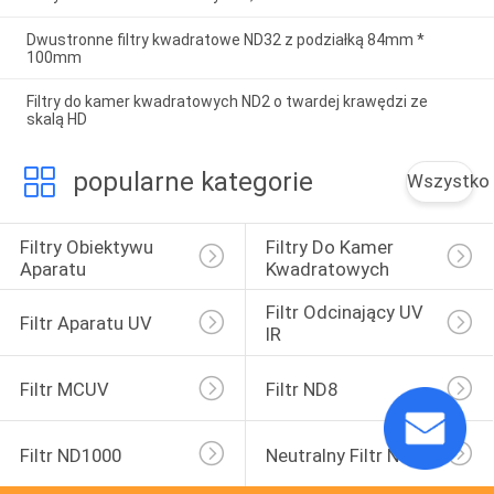
Dwustronne filtry kwadratowe ND32 z podziałką 84mm *
100mm
Filtry do kamer kwadratowych ND2 o twardej krawędzi ze
skalą HD
popularne kategorie
Wszystko
Filtry Obiektywu 
Filtry Do Kamer 
Aparatu
Kwadratowych
Filtr Odcinający UV 
Filtr Aparatu UV
IR
Filtr MCUV
Filtr ND8
Filtr ND1000
Neutralny Filtr Nocny