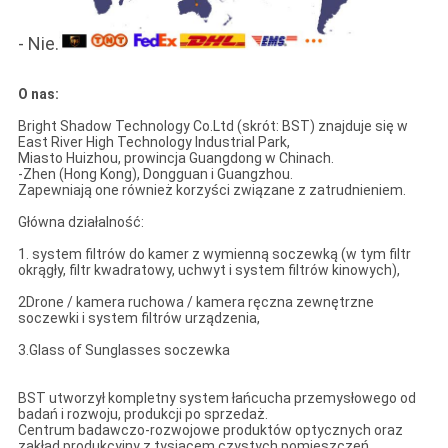
- Nie.
O nas:
Bright Shadow Technology Co.Ltd (skrót: BST) znajduje się w
East River High Technology Industrial Park,
Miasto Huizhou, prowincja Guangdong w Chinach.
-Zhen (Hong Kong), Dongguan i Guangzhou.
Zapewniają one również korzyści związane z zatrudnieniem.
Główna działalność:
1. system filtrów do kamer z wymienną soczewką (w tym filtr
okrągły, filtr kwadratowy, uchwyt i system filtrów kinowych),
2Drone / kamera ruchowa / kamera ręczna zewnętrzne
soczewki i system filtrów urządzenia,
3.Glass of Sunglasses soczewka
BST utworzył kompletny system łańcucha przemysłowego od
badań i rozwoju, produkcji po sprzedaż.
Centrum badawczo-rozwojowe produktów optycznych oraz
zakład produkcyjny z tysiącem czystych pomieszczeń.