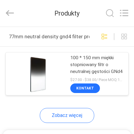
Bright
Shadow
Technology
Produkty
Ltd..
All
Rights
Reserved.
DOM
77mm neutral density gnd4 filter produkcja online
PRODUKTY
100 * 150 mm miękki
stopniowany filtr o
O
neutralnej gęstości GNd4
NAS
$27.00 - $38.00/ Piece MOQ:100
KONTAKT
WYCIECZKA
PO
Zobacz więcej
FABRYCE