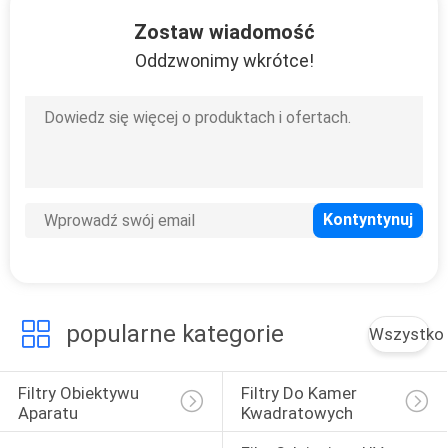
KONTROLA
Zostaw wiadomość
JAKOŚCI
Oddzwonimy wkrótce!
SKONTAKTUJ
SIĘ
Z
NAMI
POPROSIĆ
O
popularne kategorie
Wszystko
WYCENĘ
Filtry Obiektywu 
Filtry Do Kamer 
SITEMAP
Aparatu
Kwadratowych