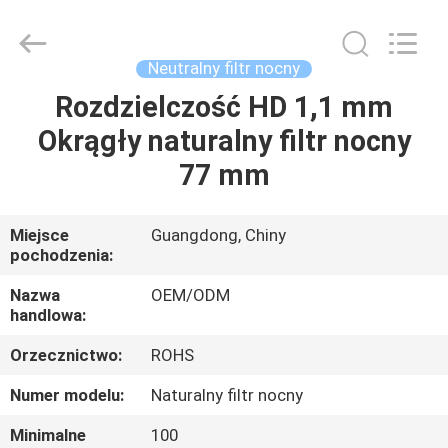
Bright
Shadow
Technology
Ltd..
All
Neutralny filtr nocny
Rights
Reserved.
Rozdzielczość HD 1,1 mm
DOM
Okrągły naturalny filtr nocny
PRODUKTY
77 mm
O
Miejsce
Guangdong, Chiny
pochodzenia:
NAS
Nazwa
OEM/ODM
handlowa:
WYCIECZKA
Orzecznictwo:
ROHS
PO
FABRYCE
Numer modelu:
Naturalny filtr nocny
Minimalne
100