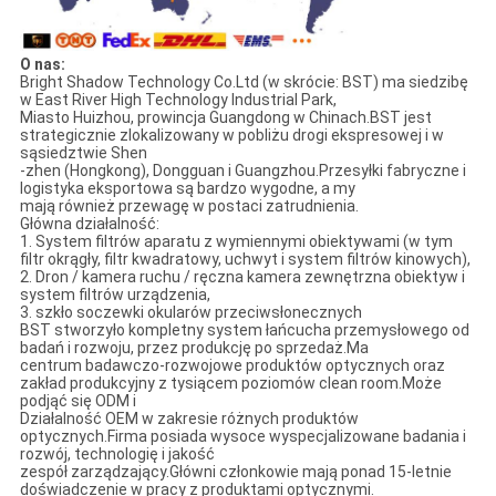
O nas:
Bright Shadow Technology Co.Ltd (w skrócie: BST) ma siedzibę
w East River High Technology Industrial Park,
Miasto Huizhou, prowincja Guangdong w Chinach.BST jest
strategicznie zlokalizowany w pobliżu drogi ekspresowej i w
sąsiedztwie Shen
-zhen (Hongkong), Dongguan i Guangzhou.Przesyłki fabryczne i
logistyka eksportowa są bardzo wygodne, a my
mają również przewagę w postaci zatrudnienia.
Główna działalność:
1. System filtrów aparatu z wymiennymi obiektywami (w tym
filtr okrągły, filtr kwadratowy, uchwyt i system filtrów kinowych),
2. Dron / kamera ruchu / ręczna kamera zewnętrzna obiektyw i
system filtrów urządzenia,
3. szkło soczewki okularów przeciwsłonecznych
BST stworzyło kompletny system łańcucha przemysłowego od
badań i rozwoju, przez produkcję po sprzedaż.Ma
centrum badawczo-rozwojowe produktów optycznych oraz
zakład produkcyjny z tysiącem poziomów clean room.Może
podjąć się ODM i
Działalność OEM w zakresie różnych produktów
optycznych.Firma posiada wysoce wyspecjalizowane badania i
rozwój, technologię i jakość
zespół zarządzający.Główni członkowie mają ponad 15-letnie
doświadczenie w pracy z produktami optycznymi.