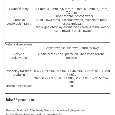
Grubość ramy
3,1 mm, 3,9 mm, 5,5 mm, 5,8 mm, 5,9 mm, 6,7 mm,
7,0 mm
(Grubość można dostosować)
Obróbka
Aluminiowa rama jest anodowana, miedziana rama
powierzchni ramy
jest czarująca,
Tradycyjną obróbką jest matowa czerń, a różne kolory
można również dostosować.
Metoda drukowania
Grawerowanie laserowe
/ s
druk sitowy
Pozycja
Rama przód / bok / pierścień i inne wyznaczone
drukowania
pozycje
Wspólny rozmiar
Φ37 / Φ39 / Φ40,5 / Φ43 / Φ46 / Φ49 / Φ52 / Φ55 / Φ58
produktu
/ Φ62 /
Φ67 / Φ72 / Φ77 / Φ82 / Φ86 / Φ95 / Φ105 / Φ150mm /
Inne
Można dostosować
tak
Jakość produktu: