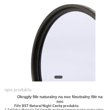
PRIVACY
POLICY
opis produktu
Okrągły filtr naturalny na noc Neutralny filtr na
noc
Filtr BST Netural Night Cechy produktu:
1.Zablokuj długości fal światła wytwarzanego przez opary rtęci,