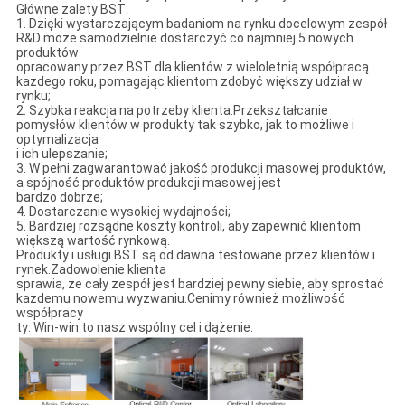
Główne zalety BST:
1. Dzięki wystarczającym badaniom na rynku docelowym zespół
R&D może samodzielnie dostarczyć co najmniej 5 nowych
produktów
opracowany przez BST dla klientów z wieloletnią współpracą
każdego roku, pomagając klientom zdobyć większy udział w
rynku;
2. Szybka reakcja na potrzeby klienta.Przekształcanie
pomysłów klientów w produkty tak szybko, jak to możliwe i
optymalizacja
i ich ulepszanie;
3. W pełni zagwarantować jakość produkcji masowej produktów,
a spójność produktów produkcji masowej jest
bardzo dobrze;
4. Dostarczanie wysokiej wydajności;
5. Bardziej rozsądne koszty kontroli, aby zapewnić klientom
większą wartość rynkową.
Produkty i usługi BST są od dawna testowane przez klientów i
rynek.Zadowolenie klienta
sprawia, że ​​cały zespół jest bardziej pewny siebie, aby sprostać
każdemu nowemu wyzwaniu.Cenimy również możliwość
współpracy
ty: Win-win to nasz wspólny cel i dążenie.