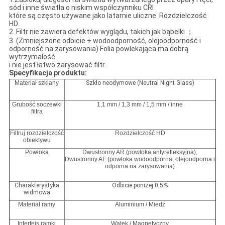
sód i inne światła o niskim współczynniku CRI
które są często używane jako latarnie uliczne. Rozdzielczość
HD.
2. Filtr nie zawiera defektów wyglądu, takich jak bąbelki ；
3. (Zmniejszone odbicie + wodoodporność, olejoodporność i
odporność na zarysowania) Folia powlekająca ma dobrą
wytrzymałość
i nie jest łatwo zarysować filtr.
Specyfikacja produktu:
Materiał szklany
Szkło neodymowe (Neutral Night Glass)
Grubość soczewki
1,1 mm / 1,3 mm / 1,5 mm / inne
filtra
Filtruj rozdzielczość
Rozdzielczość HD
obiektywu
Powłoka
Dwustronny AR (powłoka antyrefleksyjna),
Dwustronny AF (powłoka wodoodporna, olejoodporna i
odporna na zarysowania)
Charakterystyka
Odbicie poniżej 0,5%
widmowa
Materiał ramy
Aluminium / Miedź
Interfejs ramki
Wątek / Magnetyczny