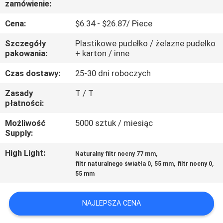
zamówienie:
KONTROLA
JAKOŚCI
Cena:
$6.34 - $26.87/ Piece
Szczegóły
Plastikowe pudełko / żelazne pudełko
SKONTAKTUJ
pakowania:
+ karton / inne
SIĘ
Czas dostawy:
25-30 dni roboczych
Z
Zasady
T / T
płatności:
NAMI
Możliwość
5000 sztuk / miesiąc
Supply:
POPROSIĆ
O
High Light:
,
Naturalny filtr nocny 77 mm
,
,
,
filtr naturalnego światła 0
55 mm
filtr nocny 0
WYCENĘ
55 mm
SITEMAP
NAJLEPSZA CENA