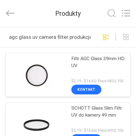
Bright
Shadow
Technology
Produkty
Ltd..
All
Rights
Reserved.
DOM
agc glass uv camera filter produkcja online
PRODUKTY
Filtr AGC Glass 39mm HD
UV
O
NAS
$2.15 - $14.65/ Piece MOQ:100
KONTAKT
WYCIECZKA
SCHOTT Glass Slim Filtr
PO
UV do kamery 49 mm
FABRYCE
$2.15 - $14.65/ Piece MOQ:100