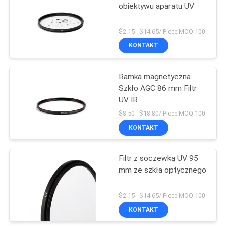
obiektywu aparatu UV
$2.15 - $14.65/ Piece MOQ:100
KONTAKT
Ramka magnetyczna
Szkło AGC 86 mm Filtr
UV IR
$8.50 - $18.80/ Piece MOQ:100
KONTAKT
Filtr z soczewką UV 95
mm ze szkła optycznego
$2.15 - $14.65/ Piece MOQ:100
KONTAKT