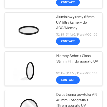
KONTROLA
KONTAKT
JAKOŚCI
Aluminiowy ramy 62mm
UV filtry kamery do
SKONTAKTUJ
AGC/Niemcy
SIĘ
SCHOTT/Corning Glass
$2.15 - $14.65/ Piece MOQ:100
Z
KONTAKT
NAMI
Niemcy Schott Glass
58mm Filtr do aparatu UV
POPROSIĆ
O
$2.15 - $14.65/ Piece MOQ:100
KONTAKT
WYCENĘ
Dwustronna powłoka AR
SITEMAP
46 mm Fotografia z
filtrem aparatu UV