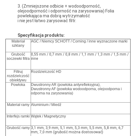
3. (Zmniejszone odbicie + wodoodporność,
olejoodporność i odporność na zarysowania) Folia
powlekająca ma dobrą wytrzymałość
i nie jest łatwo zarysować filtr.
Specyfikacja produktu:
Materiał
AGC / Niemcy SCHOTT / Corning / inne wyznaczone marki
szklany
Grubość
0,55 mm / 0,7 mm / 0,8 mm / 1,1 mm / 1,3 mm / 1,5 mm /
soczewki filtra
inne
Filtruj
Rozdzielczość HD
rozdzielczość
obiektywu
Powłoka
Dwustronny AR (powłoka antyrefleksyjna),
Dwustronny AF (powłoka wodoodporna, olejoodporna i
odporna na zarysowania)
Materiał ramy
Aluminium / Miedź
Interfejs ramki
Wątek / Magnetyczny
Grubość ramy
3,1 mm, 3,9 mm, 5,1 mm, 5,3 mm, 5,5 mm, 5,8 mm, 6,7
mm, 7,0 mm (grubość można dostosować)