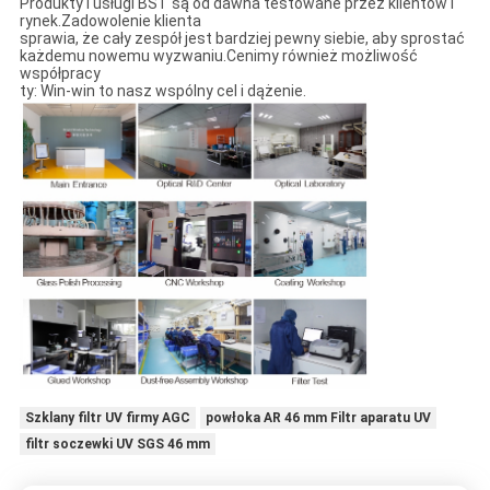
Produkty i usługi BST są od dawna testowane przez klientów i
rynek.Zadowolenie klienta
sprawia, że ​​cały zespół jest bardziej pewny siebie, aby sprostać
każdemu nowemu wyzwaniu.Cenimy również możliwość
współpracy
ty: Win-win to nasz wspólny cel i dążenie.
Szklany filtr UV firmy AGC
powłoka AR 46 mm Filtr aparatu UV
filtr soczewki UV SGS 46 mm