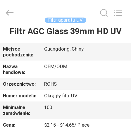
Bright
Shadow
Technology
Ltd..
All
Filtr aparatu UV
Rights
Reserved.
Filtr AGC Glass 39mm HD UV
DOM
PRODUKTY
Miejsce
Guangdong, Chiny
pochodzenia:
O
Nazwa
OEM/ODM
handlowa:
NAS
Orzecznictwo:
ROHS
WYCIECZKA
Numer modelu:
Okrągły filtr UV
PO
Minimalne
100
zamówienie:
FABRYCE
Cena:
$2.15 - $14.65/ Piece