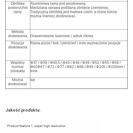
Obróbka
Aluminiowa rama jest anodowana,
powierzchni
Miedziana oprawa poddana obróbce czernienia,
ramy
Tradycyjną obróbką jest matowa czerń, a różne kolory
można również dostosować.
Metoda
drukowania
Grawerowanie laserowe
/ s
druk sitowy
Pozycja
Rama przód / bok / pierścień i inne wyznaczone pozycje
drukowania
Wspólny
Φ37 / Φ39 / Φ40,5 / Φ43 / Φ46 / Φ49 / Φ52 / Φ55 / Φ58 /
rozmiar
Φ62Φ67 / Φ72 / Φ77 / Φ82 / Φ86 / Φ95 / Φ105 / Φ150mm /
produktu
Inne
Można
tak
dostosować
Jakość produktu: