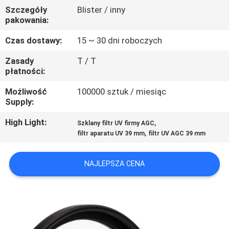
KONTROLA
Szczegóły
Blister / inny
pakowania:
JAKOŚCI
Czas dostawy:
15 ~ 30 dni roboczych
SKONTAKTUJ
Zasady
T / T
płatności:
SIĘ
Z
Możliwość
100000 sztuk / miesiąc
Supply:
NAMI
High Light:
,
Szklany filtr UV firmy AGC
,
filtr aparatu UV 39 mm
filtr UV AGC 39 mm
POPROSIĆ
O
NAJLEPSZA CENA
WYCENĘ
SITEMAP