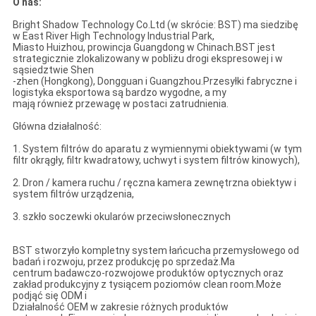
O nas:
Bright Shadow Technology Co.Ltd (w skrócie: BST) ma siedzibę
w East River High Technology Industrial Park,
Miasto Huizhou, prowincja Guangdong w Chinach.BST jest
strategicznie zlokalizowany w pobliżu drogi ekspresowej i w
sąsiedztwie Shen
-zhen (Hongkong), Dongguan i Guangzhou.Przesyłki fabryczne i
logistyka eksportowa są bardzo wygodne, a my
mają również przewagę w postaci zatrudnienia.
Główna działalność:
1. System filtrów do aparatu z wymiennymi obiektywami (w tym
filtr okrągły, filtr kwadratowy, uchwyt i system filtrów kinowych),
2. Dron / kamera ruchu / ręczna kamera zewnętrzna obiektyw i
system filtrów urządzenia,
3. szkło soczewki okularów przeciwsłonecznych
BST stworzyło kompletny system łańcucha przemysłowego od
badań i rozwoju, przez produkcję po sprzedaż.Ma
centrum badawczo-rozwojowe produktów optycznych oraz
zakład produkcyjny z tysiącem poziomów clean room.Może
podjąć się ODM i
Działalność OEM w zakresie różnych produktów