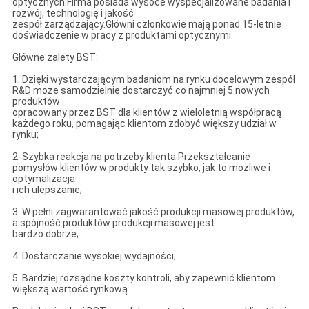
optycznych.Firma posiada wysoce wyspecjalizowane badania i
rozwój, technologię i jakość
zespół zarządzający.Główni członkowie mają ponad 15-letnie
doświadczenie w pracy z produktami optycznymi.
Główne zalety BST:
1. Dzięki wystarczającym badaniom na rynku docelowym zespół
R&D może samodzielnie dostarczyć co najmniej 5 nowych
produktów
opracowany przez BST dla klientów z wieloletnią współpracą
każdego roku, pomagając klientom zdobyć większy udział w
rynku;
2. Szybka reakcja na potrzeby klienta.Przekształcanie
pomysłów klientów w produkty tak szybko, jak to możliwe i
optymalizacja
i ich ulepszanie;
3. W pełni zagwarantować jakość produkcji masowej produktów,
a spójność produktów produkcji masowej jest
bardzo dobrze;
4. Dostarczanie wysokiej wydajności;
5. Bardziej rozsądne koszty kontroli, aby zapewnić klientom
większą wartość rynkową.