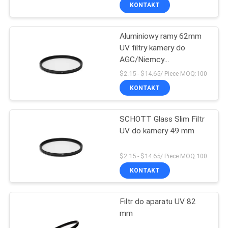
KONTROLA
KONTAKT
JAKOŚCI
Aluminiowy ramy 62mm
UV filtry kamery do
SKONTAKTUJ
AGC/Niemcy
SIĘ
SCHOTT/Corning Glass
$2.15 - $14.65/ Piece MOQ:100
Z
KONTAKT
NAMI
SCHOTT Glass Slim Filtr
UV do kamery 49 mm
POPROSIĆ
O
$2.15 - $14.65/ Piece MOQ:100
KONTAKT
WYCENĘ
Filtr do aparatu UV 82
SITEMAP
mm