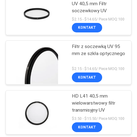
UV 40,5 mm Filtr
soczewkowy UV
$2.15 - $14.65/ Piece MOQ:100
KONTAKT
Filtr z soczewką UV 95
mm ze szkła optycznego
$2.15 - $14.65/ Piece MOQ:100
KONTAKT
HD L41 40,5 mm
wielowarstwowy filtr
transmisyjny UV
$3.50 - $15.50/ Piece MOQ:100
KONTAKT