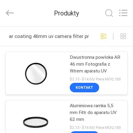
Bright
Shadow
Technology
Produkty
Ltd..
All
Rights
Reserved.
DOM
ar coating 46mm uv camera filter produkcja online
PRODUKTY
Dwustronna powłoka AR
46 mm Fotografia z
O
filtrem aparatu UV
NAS
$2.15 - $14.65/ Piece MOQ:100
KONTAKT
WYCIECZKA
Aluminiowa ramka 5,5
PO
mm Filtr do aparatu UV
FABRYCE
62 mm
$2.15 - $14.65/ Piece MOQ:100