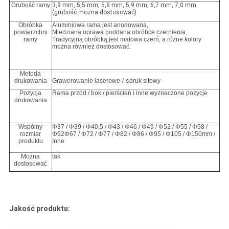
Grubość ramy
3,9 mm, 5,5 mm, 5,8 mm, 5,9 mm, 6,7 mm, 7,0 mm
(grubość można dostosować)
Obróbka
Aluminiowa rama jest anodowana,
powierzchni
Miedziana oprawa poddana obróbce czernienia,
ramy
Tradycyjną obróbką jest matowa czerń, a różne kolory
można również dostosować.
Metoda
drukowania
Grawerowanie laserowe
/ s
druk sitowy
Pozycja
Rama przód / bok / pierścień i inne wyznaczone pozycje
drukowania
Wspólny
Φ37 / Φ39 / Φ40,5 / Φ43 / Φ46 / Φ49 / Φ52 / Φ55 / Φ58 /
rozmiar
Φ62Φ67 / Φ72 / Φ77 / Φ82 / Φ86 / Φ95 / Φ105 / Φ150mm /
produktu
Inne
Można
tak
dostosować
Jakość produktu: