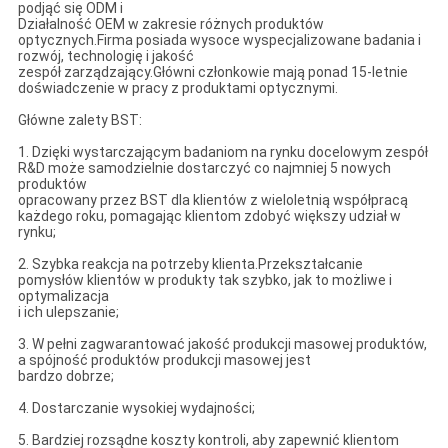
podjąć się ODM i
Działalność OEM w zakresie różnych produktów
optycznych.Firma posiada wysoce wyspecjalizowane badania i
rozwój, technologię i jakość
zespół zarządzający.Główni członkowie mają ponad 15-letnie
doświadczenie w pracy z produktami optycznymi.
Główne zalety BST:
1. Dzięki wystarczającym badaniom na rynku docelowym zespół
R&D może samodzielnie dostarczyć co najmniej 5 nowych
produktów
opracowany przez BST dla klientów z wieloletnią współpracą
każdego roku, pomagając klientom zdobyć większy udział w
rynku;
2. Szybka reakcja na potrzeby klienta.Przekształcanie
pomysłów klientów w produkty tak szybko, jak to możliwe i
optymalizacja
i ich ulepszanie;
3. W pełni zagwarantować jakość produkcji masowej produktów,
a spójność produktów produkcji masowej jest
bardzo dobrze;
4. Dostarczanie wysokiej wydajności;
5. Bardziej rozsądne koszty kontroli, aby zapewnić klientom