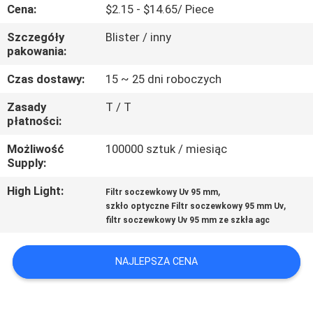
KONTROLA
Cena:
$2.15 - $14.65/ Piece
JAKOŚCI
Szczegóły
Blister / inny
pakowania:
SKONTAKTUJ
Czas dostawy:
15 ~ 25 dni roboczych
SIĘ
Zasady
T / T
płatności:
Z
NAMI
Możliwość
100000 sztuk / miesiąc
Supply:
POPROSIĆ
High Light:
,
Filtr soczewkowy Uv 95 mm
,
szkło optyczne Filtr soczewkowy 95 mm Uv
O
filtr soczewkowy Uv 95 mm ze szkła agc
WYCENĘ
NAJLEPSZA CENA
SITEMAP