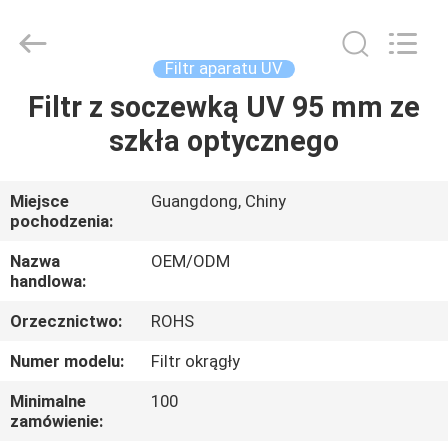
Bright
Shadow
Technology
Ltd..
All
Filtr aparatu UV
Rights
Reserved.
Filtr z soczewką UV 95 mm ze
DOM
szkła optycznego
PRODUKTY
Miejsce
Guangdong, Chiny
pochodzenia:
O
NAS
Nazwa
OEM/ODM
handlowa:
Orzecznictwo:
ROHS
WYCIECZKA
PO
Numer modelu:
Filtr okrągły
FABRYCE
Minimalne
100
zamówienie: