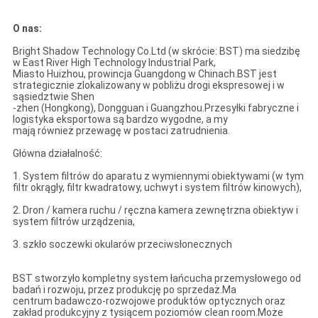
O nas:
Bright Shadow Technology Co.Ltd (w skrócie: BST) ma siedzibę
w East River High Technology Industrial Park,
Miasto Huizhou, prowincja Guangdong w Chinach.BST jest
strategicznie zlokalizowany w pobliżu drogi ekspresowej i w
sąsiedztwie Shen
-zhen (Hongkong), Dongguan i Guangzhou.Przesyłki fabryczne i
logistyka eksportowa są bardzo wygodne, a my
mają również przewagę w postaci zatrudnienia.
Główna działalność:
1. System filtrów do aparatu z wymiennymi obiektywami (w tym
filtr okrągły, filtr kwadratowy, uchwyt i system filtrów kinowych),
2. Dron / kamera ruchu / ręczna kamera zewnętrzna obiektyw i
system filtrów urządzenia,
3. szkło soczewki okularów przeciwsłonecznych
BST stworzyło kompletny system łańcucha przemysłowego od
badań i rozwoju, przez produkcję po sprzedaż.Ma
centrum badawczo-rozwojowe produktów optycznych oraz
zakład produkcyjny z tysiącem poziomów clean room.Może