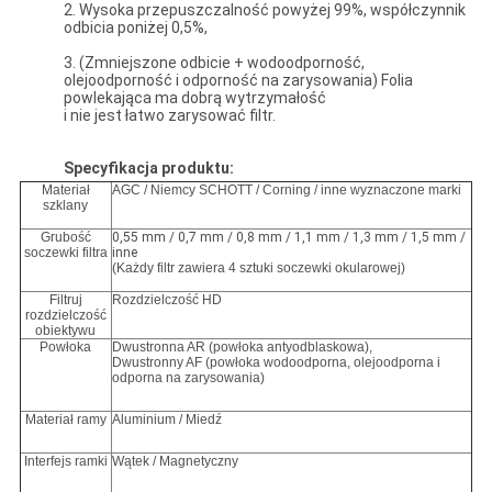
2. Wysoka przepuszczalność powyżej 99%, współczynnik
odbicia poniżej 0,5%,
3. (Zmniejszone odbicie + wodoodporność,
olejoodporność i odporność na zarysowania) Folia
powlekająca ma dobrą wytrzymałość
i nie jest łatwo zarysować filtr.
Specyfikacja produktu:
Materiał
AGC / Niemcy SCHOTT / Corning / inne wyznaczone marki
szklany
Grubość
0,55 mm / 0,7 mm / 0,8 mm / 1,1 mm / 1,3 mm / 1,5 mm /
soczewki filtra
inne
(Każdy filtr zawiera 4 sztuki soczewki okularowej)
Filtruj
Rozdzielczość HD
rozdzielczość
obiektywu
Powłoka
Dwustronna AR (powłoka antyodblaskowa),
Dwustronny AF (powłoka wodoodporna, olejoodporna i
odporna na zarysowania)
Materiał ramy
Aluminium / Miedź
Interfejs ramki
Wątek / Magnetyczny