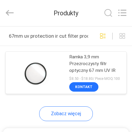
Bright
Shadow
Technology
Produkty
Ltd..
All
Rights
Reserved.
DOM
67mm uv protection ir cut filter produkcja online
PRODUKTY
Ramka 3,9 mm
Przezroczysty filtr
O
optyczny 67 mm UV IR
NAS
$8.50 - $18.80/ Piece MOQ:100
KONTAKT
WYCIECZKA
PO
Zobacz więcej
FABRYCE