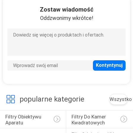
KONTROLA
Zostaw wiadomość
JAKOŚCI
Oddzwonimy wkrótce!
SKONTAKTUJ
SIĘ
Z
NAMI
POPROSIĆ
O
popularne kategorie
Wszystko
WYCENĘ
Filtry Obiektywu 
Filtry Do Kamer 
SITEMAP
Aparatu
Kwadratowych