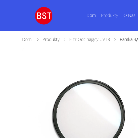
Dom
Produkty
O Nas
Dom
Produkty
Filtr Odcinający UV IR
Ramka 3,9