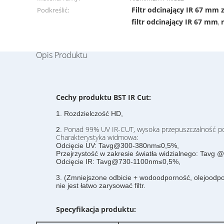
Filtr odcinający IR 67 mm
Podkreślić:
filtr odcinający IR 67 mm
,
Opis Produktu
Cechy produktu BST IR Cut:
1. Rozdzielczość HD,
Ponad 99% UV IR-CUT, wysoka przepuszczalność pow
2.
Charakterystyka widmowa
:
Odcięcie UV: Tavg@300-380nm≤0,5%,
Przejrzystość w zakresie światła widzialnego: Tavg
Odcięcie IR: Tavg@730-1100nm≤0,5%,
3. (Zmniejszone odbicie + wodoodporność, olejoodpo
nie jest łatwo zarysować filtr.
Specyfikacja produktu: