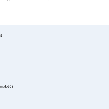
ut
małość i