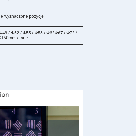
nne wyznaczone pozycje
 Φ49 / Φ52 / Φ55 / Φ58 / Φ62Φ67 / Φ72 /
 Φ150mm / Inne