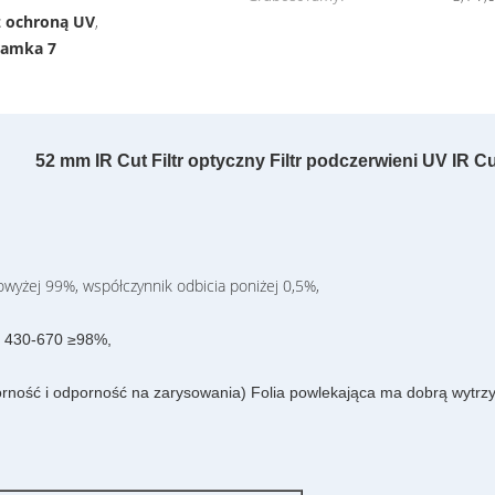
 z ochroną UV
,
ramka 7
52 mm IR Cut Filtr optyczny Filtr podczerwieni UV IR C
yżej 99%, współczynnik odbicia poniżej 0,5%,
 @ 430-670 ≥98%,
rność i odporność na zarysowania) Folia powlekająca ma dobrą wytrzy