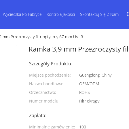
Wycieczka Po Fabryce
Kontrola Jakości
Skontaktuj Się Z Nami
 mm Przezroczysty filtr optyczny 67 mm UV IR
Ramka 3,9 mm Przezroczysty fi
Szczegóły Produktu:
Miejsce pochodzenia:
Guangdong, Chiny
Nazwa handlowa:
OEM/ODM
Orzecznictwo:
ROHS
Numer modelu:
Filtr okrągły
Zapłata:
Minimalne zamówienie:
100