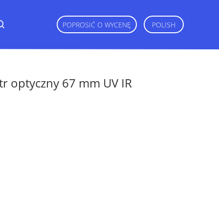
POPROSIĆ O WYCENĘ
POLISH
ltr optyczny 67 mm UV IR