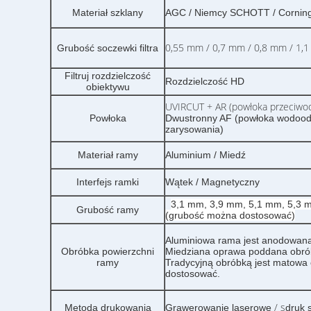
Materiał szklany
AGC / Niemcy SCHOTT / Corning
0,55 mm / 0,7 mm / 0,8 mm / 1,1
Grubość soczewki filtra
Filtruj rozdzielczość
Rozdzielczość HD
obiektywu
UVIRCUT + AR (powłoka przeciwo
Powłoka
Dwustronny AF (powłoka wodoodp
zarysowania)
Materiał ramy
Aluminium / Miedź
Interfejs ramki
Wątek / Magnetyczny
3,1 mm, 3,9 mm, 5,1 mm, 5,3 
Grubość ramy
(grubość można dostosować)
Aluminiowa rama jest anodowana
Obróbka powierzchni
Miedziana oprawa poddana obrób
ramy
Tradycyjną obróbką jest matowa 
dostosować.
/ s
Metoda drukowania
Grawerowanie laserowe
druk 