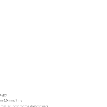
krągły
m-2,0 mm / inne
,0 mm (grubość można dostosować)