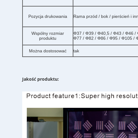
Pozycja drukowania
Rama przód / bok / pierścień i i
Wspólny rozmiar
Φ37 / Φ39 / Φ40,5 / Φ43 / Φ46 /
produktu
Φ77 / Φ82 / Φ86 / Φ95 / Φ105 /
Można dostosować
tak
Jakość produktu: