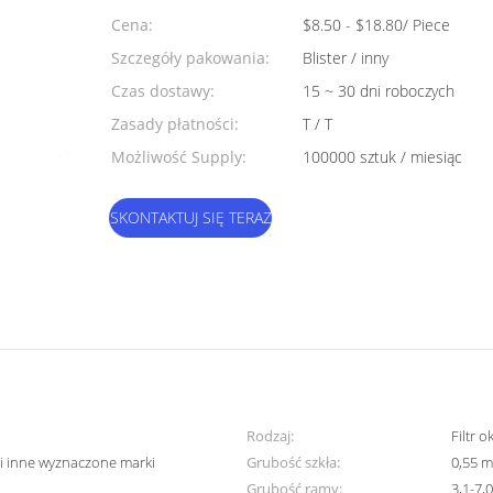
Cena:
$8.50 - $18.80/ Piece
Szczegóły pakowania:
Blister / inny
Czas dostawy:
15 ~ 30 dni roboczych
Zasady płatności:
T / T
Możliwość Supply:
100000 sztuk / miesiąc
SKONTAKTUJ SIĘ TERAZ
Rodzaj:
Filtr o
i inne wyznaczone marki
Grubość szkła:
0,55 m
Grubość ramy:
3,1-7