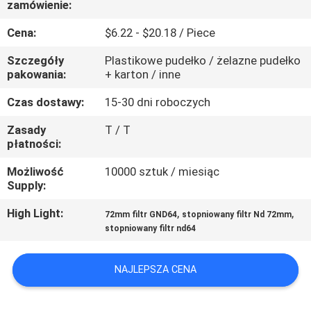
zamówienie:
KONTROLA
JAKOŚCI
Cena:
$6.22 - $20.18 / Piece
Szczegóły
Plastikowe pudełko / żelazne pudełko
SKONTAKTUJ
pakowania:
+ karton / inne
SIĘ
Czas dostawy:
15-30 dni roboczych
Z
Zasady
T / T
płatności:
NAMI
Możliwość
10000 sztuk / miesiąc
Supply:
POPROSIĆ
O
High Light:
,
,
72mm filtr GND64
stopniowany filtr Nd 72mm
stopniowany filtr nd64
WYCENĘ
NAJLEPSZA CENA
SITEMAP