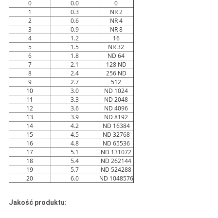
0
0.0
0
1
0.3
NR 2
2
0.6
NR 4
3
0.9
NR 8
4
1.2
16
5
1.5
NR 32
6
1.8
ND 64
7
2.1
128 ND
8
2.4
256 ND
9
2.7
512
10
3.0
ND 1024
11
3.3
ND 2048
12
3.6
ND 4096
13
3.9
ND 8192
14
4.2
ND 16384
15
4.5
ND 32768
16
4.8
ND 65536
17
5.1
ND 131072
18
5.4
ND 262144
19
5.7
ND 524288
20
6.0
ND 1048576
Jakość produktu: