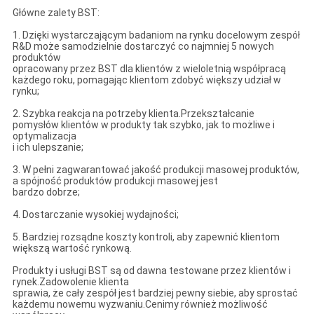
Główne zalety BST:
1. Dzięki wystarczającym badaniom na rynku docelowym zespół
R&D może samodzielnie dostarczyć co najmniej 5 nowych
produktów
opracowany przez BST dla klientów z wieloletnią współpracą
każdego roku, pomagając klientom zdobyć większy udział w
rynku;
2. Szybka reakcja na potrzeby klienta.Przekształcanie
pomysłów klientów w produkty tak szybko, jak to możliwe i
optymalizacja
i ich ulepszanie;
3. W pełni zagwarantować jakość produkcji masowej produktów,
a spójność produktów produkcji masowej jest
bardzo dobrze;
4. Dostarczanie wysokiej wydajności;
5. Bardziej rozsądne koszty kontroli, aby zapewnić klientom
większą wartość rynkową.
Produkty i usługi BST są od dawna testowane przez klientów i
rynek.Zadowolenie klienta
sprawia, że ​​cały zespół jest bardziej pewny siebie, aby sprostać
każdemu nowemu wyzwaniu.Cenimy również możliwość