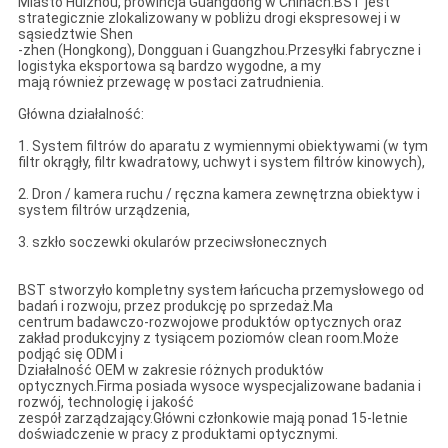
Miasto Huizhou, prowincja Guangdong w Chinach.BST jest
strategicznie zlokalizowany w pobliżu drogi ekspresowej i w
sąsiedztwie Shen
-zhen (Hongkong), Dongguan i Guangzhou.Przesyłki fabryczne i
logistyka eksportowa są bardzo wygodne, a my
mają również przewagę w postaci zatrudnienia.
Główna działalność:
1. System filtrów do aparatu z wymiennymi obiektywami (w tym
filtr okrągły, filtr kwadratowy, uchwyt i system filtrów kinowych),
2. Dron / kamera ruchu / ręczna kamera zewnętrzna obiektyw i
system filtrów urządzenia,
3. szkło soczewki okularów przeciwsłonecznych
BST stworzyło kompletny system łańcucha przemysłowego od
badań i rozwoju, przez produkcję po sprzedaż.Ma
centrum badawczo-rozwojowe produktów optycznych oraz
zakład produkcyjny z tysiącem poziomów clean room.Może
podjąć się ODM i
Działalność OEM w zakresie różnych produktów
optycznych.Firma posiada wysoce wyspecjalizowane badania i
rozwój, technologię i jakość
zespół zarządzający.Główni członkowie mają ponad 15-letnie
doświadczenie w pracy z produktami optycznymi.