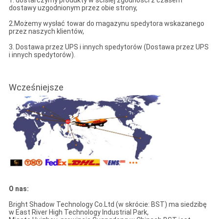
1. dostarczymy produkty w ścisłej zgodności z czasem
dostawy uzgodnionym przez obie strony,
2.Możemy wysłać towar do magazynu spedytora wskazanego
przez naszych klientów,
3. Dostawa przez UPS i innych spedytorów (Dostawa przez UPS
i innych spedytorów).
Wcześniejsze
O nas:
Bright Shadow Technology Co.Ltd (w skrócie: BST) ma siedzibę
w East River High Technology Industrial Park,