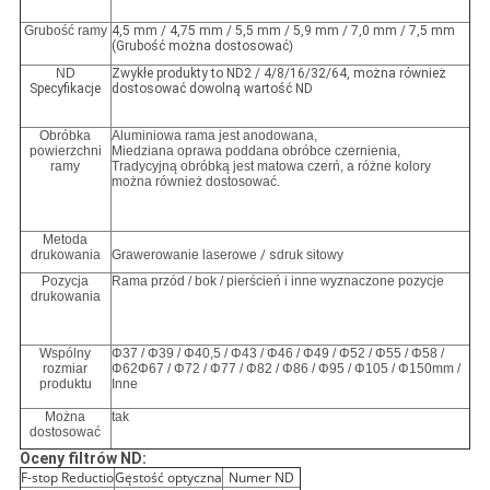
Grubość ramy
4,5 mm / 4,75 mm / 5,5 mm / 5,9 mm / 7,0 mm / 7,5 mm
(Grubość można dostosować
)
ND
Zwykłe produkty to ND2 / 4/8/16/32/64, można również
Specyfikacje
dostosować dowolną wartość ND
Obróbka
Aluminiowa rama jest anodowana,
powierzchni
Miedziana oprawa poddana obróbce czernienia,
ramy
Tradycyjną obróbką jest matowa czerń, a różne kolory
można również dostosować.
Metoda
drukowania
Grawerowanie laserowe
/ s
druk sitowy
Pozycja
Rama przód / bok / pierścień i inne wyznaczone pozycje
drukowania
Wspólny
Φ37 / Φ39 / Φ40,5 / Φ43 / Φ46 / Φ49 / Φ52 / Φ55 / Φ58 /
rozmiar
Φ62Φ67 / Φ72 / Φ77 / Φ82 / Φ86 / Φ95 / Φ105 / Φ150mm /
produktu
Inne
Można
tak
dostosować
Oceny filtrów ND:
F-stop Reductio
Gęstość optyczna
Numer ND