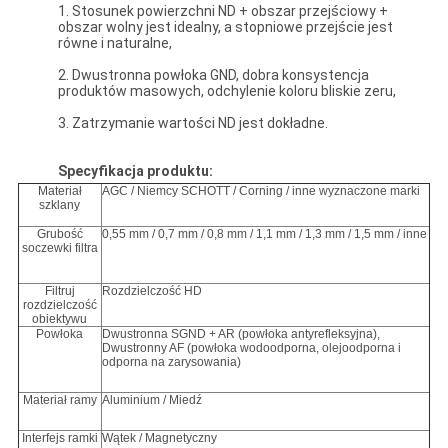
1. Stosunek powierzchni ND + obszar przejściowy +
obszar wolny jest idealny, a stopniowe przejście jest
równe i naturalne,
2. Dwustronna powłoka GND, dobra konsystencja
produktów masowych, odchylenie koloru bliskie zeru,
3. Zatrzymanie wartości ND jest dokładne.
Specyfikacja produktu:
Materiał
AGC / Niemcy SCHOTT / Corning / inne wyznaczone marki
szklany
Grubość
0,55 mm / 0,7 mm / 0,8 mm / 1,1 mm / 1,3 mm / 1,5 mm / inne
soczewki filtra
Filtruj
Rozdzielczość HD
rozdzielczość
obiektywu
Powłoka
Dwustronna SGND + AR (powłoka antyrefleksyjna),
Dwustronny AF (powłoka wodoodporna, olejoodporna i
odporna na zarysowania)
Materiał ramy
Aluminium / Miedź
Interfejs ramki
Wątek / Magnetyczny