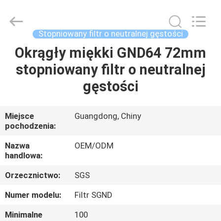
Bright
Shadow
Technology
Ltd..
All
Stopniowany filtr o neutralnej gęstości
Rights
Reserved.
Okrągły miękki GND64 72mm
DOM
stopniowany filtr o neutralnej
PRODUKTY
gęstości
O
Miejsce
Guangdong, Chiny
pochodzenia:
NAS
Nazwa
OEM/ODM
handlowa:
WYCIECZKA
Orzecznictwo:
SGS
PO
FABRYCE
Numer modelu:
Filtr SGND
Minimalne
100