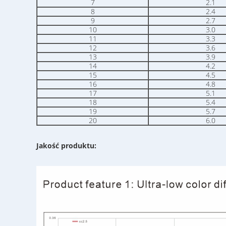
7
2.1
8
2.4
9
2.7
10
3.0
11
3.3
12
3.6
13
3.9
14
4.2
15
4.5
16
4.8
17
5.1
18
5.4
19
5.7
20
6.0
Jakość produktu: