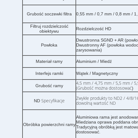
Grubość soczewki filtra
0,55 mm / 0,7 mm / 0,8 mm / 1,
Filtruj rozdzielczość
Rozdzielczość HD
obiektywu
Dwustronna SGND + AR (powłoka
Powłoka
Dwustronny AF (powłoka wodoo
zarysowania)
Materiał ramy
Aluminium / Miedź
Interfejs ramki
Wątek / Magnetyczny
4,5 mm / 4,75 mm / 5,5 mm / 5
Grubość ramy
(Grubość można dostosować
)
Zwykłe produkty to ND2 / 4/8/
Specyfikacje
ND
dowolną wartość ND
Aluminiowa rama jest anodowa
Miedziana oprawa poddana obr
Obróbka powierzchni ramy
Tradycyjną obróbką jest matowa
dostosować.