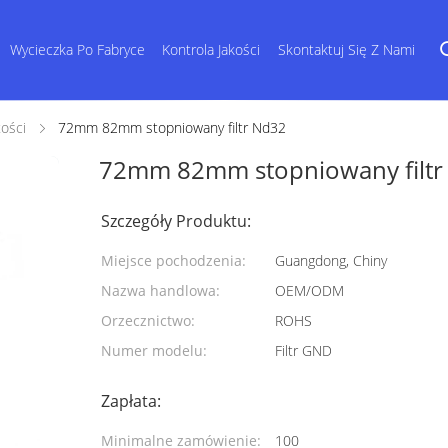
Wycieczka Po Fabryce
Kontrola Jakości
Skontaktuj Się Z Nami
tości
72mm 82mm stopniowany filtr Nd32
72mm 82mm stopniowany filtr
Szczegóły Produktu:
Miejsce pochodzenia:
Guangdong, Chiny
Nazwa handlowa:
OEM/ODM
Orzecznictwo:
ROHS
Numer modelu:
Filtr GND
Zapłata:
Minimalne zamówienie:
100