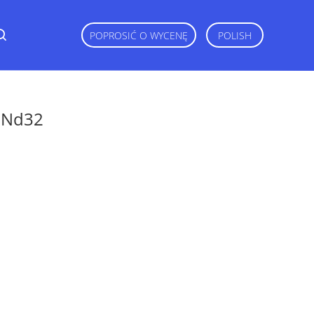
POPROSIĆ O WYCENĘ
POLISH
 Nd32