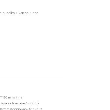
e pudełko + karton / inne
 Φ150 mm / inne
owanie laserowe / sitodruk
82mm stopniowany filtr Nd32