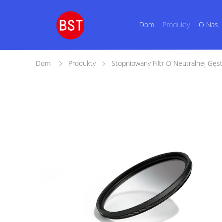
Dom
Produkty
O Nas
Dom
Produkty
Stopniowany Filtr O Neutralnej Gęs