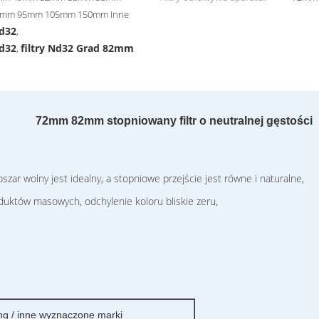
6mm 95mm 105mm 150mm Inne
Nd32
,
Nd32
filtry Nd32 Grad 82mm
,
72mm 82mm stopniowany filtr o neutralnej gęstości
zar wolny jest idealny, a stopniowe przejście jest równe i naturalne,
uktów masowych, odchylenie koloru bliskie zeru,
g / inne wyznaczone marki