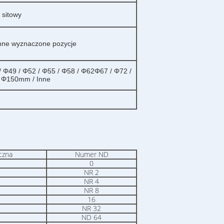
 sitowy
 inne wyznaczone pozycje
/ Φ49 / Φ52 / Φ55 / Φ58 / Φ62Φ67 / Φ72 /
/ Φ150mm / Inne
czna
Numer ND
0
NR 2
NR 4
NR 8
16
NR 32
ND 64