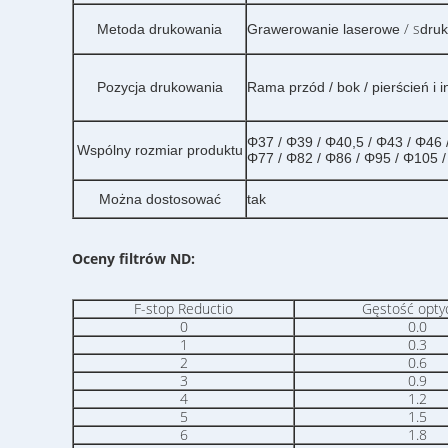
/ s
Metoda drukowania
Grawerowanie laserowe
druk
Pozycja drukowania
Rama przód / bok / pierścień i
Φ37 / Φ39 / Φ40,5 / Φ43 / Φ46 
Wspólny rozmiar produktu
Φ77 / Φ82 / Φ86 / Φ95 / Φ105 
Można dostosować
tak
Oceny filtrów ND:
F-stop Reductio
Gęstość opty
0
0.0
1
0.3
2
0.6
3
0.9
4
1.2
5
1.5
6
1.8