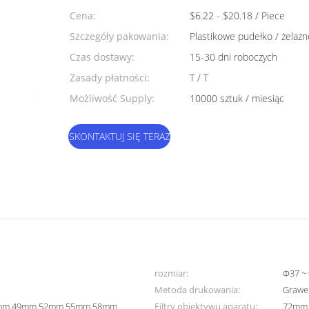
Cena:
$6.22 - $20.18 / Piece
Szczegóły pakowania:
Plastikowe pudełko / żelazn
Czas dostawy:
15-30 dni roboczych
Zasady płatności:
T / T
Możliwość Supply:
10000 sztuk / miesiąc
SKONTAKTUJ SIĘ TERAZ
rozmiar:
Φ37 ~
Metoda drukowania:
Grawer
mm 49mm 52mm 55mm 58mm
Filtry obiektywu aparatu:
72mm 