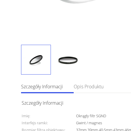
Szczegóły Informacji
Opis Produktu
Szczegóły Informacji
Imię:
Okrągły filtr SGND
Interfejs ramki:
Gwint / magnes
Rozmiar filtra obiektywu:
37mm 39mm 40,5mm 43mm 46