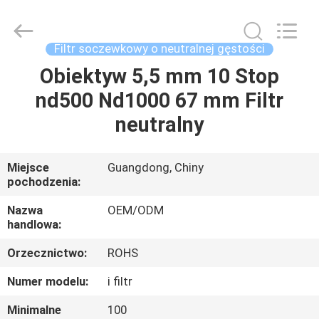
Bright
Shadow
Technology
Ltd..
All
Filtr soczewkowy o neutralnej gęstości
Rights
Reserved.
Obiektyw 5,5 mm 10 Stop
DOM
nd500 Nd1000 67 mm Filtr
PRODUKTY
neutralny
O
Miejsce
Guangdong, Chiny
pochodzenia:
NAS
Nazwa
OEM/ODM
handlowa:
WYCIECZKA
Orzecznictwo:
ROHS
PO
FABRYCE
Numer modelu:
i filtr
Minimalne
100