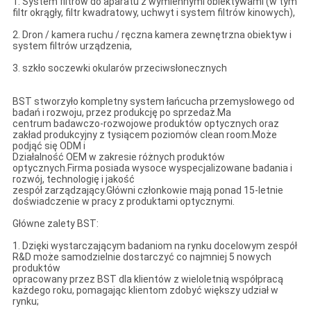
1. System filtrów do aparatu z wymiennymi obiektywami (w tym
filtr okrągły, filtr kwadratowy, uchwyt i system filtrów kinowych),
2. Dron / kamera ruchu / ręczna kamera zewnętrzna obiektyw i
system filtrów urządzenia,
3. szkło soczewki okularów przeciwsłonecznych
BST stworzyło kompletny system łańcucha przemysłowego od
badań i rozwoju, przez produkcję po sprzedaż.Ma
centrum badawczo-rozwojowe produktów optycznych oraz
zakład produkcyjny z tysiącem poziomów clean room.Może
podjąć się ODM i
Działalność OEM w zakresie różnych produktów
optycznych.Firma posiada wysoce wyspecjalizowane badania i
rozwój, technologię i jakość
zespół zarządzający.Główni członkowie mają ponad 15-letnie
doświadczenie w pracy z produktami optycznymi.
Główne zalety BST:
1. Dzięki wystarczającym badaniom na rynku docelowym zespół
R&D może samodzielnie dostarczyć co najmniej 5 nowych
produktów
opracowany przez BST dla klientów z wieloletnią współpracą
każdego roku, pomagając klientom zdobyć większy udział w
rynku;