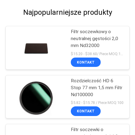
Najpopularniejsze produkty
Filtr soczewkowy o
neutralnej gęstości 2,0
mm Nd32000
$15.20 - $38.60/ Piece MOQ:100
KONTAKT
Rozdzielczość HD 6
Stop 77 mm 1,5 mm Filtr
Nd100000
$5.82 - $15.78 / Piece MOQ:100
KONTAKT
Filtr soczewki o