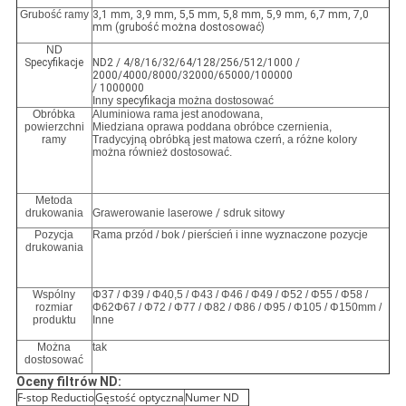
Grubość ramy
3,1 mm, 3,9 mm, 5,5 mm, 5,8 mm, 5,9 mm, 6,7 mm, 7,0
mm (grubość można dostosować)
ND
Specyfikacje
ND2 / 4/8/16/32/64/128/256/512/1000 /
2000/4000/8000/32000/65000/100000
/ 1000000
Inny
specyfikacja
można dostosować
Obróbka
Aluminiowa rama jest anodowana,
powierzchni
Miedziana oprawa poddana obróbce czernienia,
ramy
Tradycyjną obróbką jest matowa czerń, a różne kolory
można również dostosować.
Metoda
drukowania
Grawerowanie laserowe
/ s
druk sitowy
Pozycja
Rama przód / bok / pierścień i inne wyznaczone pozycje
drukowania
Wspólny
Φ37 / Φ39 / Φ40,5 / Φ43 / Φ46 / Φ49 / Φ52 / Φ55 / Φ58 /
rozmiar
Φ62Φ67 / Φ72 / Φ77 / Φ82 / Φ86 / Φ95 / Φ105 / Φ150mm /
produktu
Inne
Można
tak
dostosować
Oceny filtrów ND:
F-stop Reductio
Gęstość optyczna
Numer ND