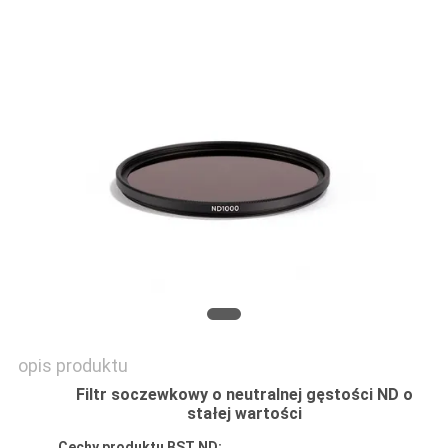
PRIVACY
POLICY
opis produktu
Filtr soczewkowy o neutralnej gęstości ND o
stałej wartości
Cechy produktu BST ND: