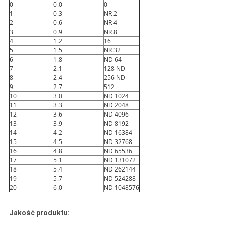
0
0.0
0
1
0.3
NR 2
2
0.6
NR 4
3
0.9
NR 8
4
1.2
16
5
1.5
NR 32
6
1.8
ND 64
7
2.1
128 ND
8
2.4
256 ND
9
2.7
512
10
3.0
ND 1024
11
3.3
ND 2048
12
3.6
ND 4096
13
3.9
ND 8192
14
4.2
ND 16384
15
4.5
ND 32768
16
4.8
ND 65536
17
5.1
ND 131072
18
5.4
ND 262144
19
5.7
ND 524288
20
6.0
ND 1048576
Jakość produktu: