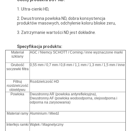
1. Ultra-cienki HD,
2. Dwustronna powłoka ND, dobra konsystencja
produktów masowych, odchylenie koloru bliskie zeru,
3. Zatrzymanie wartości ND jest dokładne.
Specyfikacja produktu:
Materiał
AGC / Niemcy SCHOTT / Corning / inne wyznaczone marki
szklany
Grubość
0,55 mm / 0,7 mm / 0,8 mm / 1,1 mm / 1,3 mm / 1,5 mm / inne
soczewki filtra
Filtruj
Rozdzielczość HD
rozdzielczość
obiektywu
Powłoka
Dwustronny AR (powłoka antyrefleksyjna),
Dwustronny AF (powłoka wodoodporna, olejoodporna i
odporna na zarysowania)
Materiał ramy
Aluminium / Miedź
Interfejs ramki
Wątek / Magnetyczny