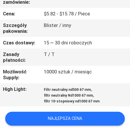
zamówienie:
KONTROLA
JAKOŚCI
Cena:
$5.82 - $15.78 / Piece
Szczegóły
Blister / inny
SKONTAKTUJ
pakowania:
SIĘ
Czas dostawy:
15 ~ 30 dni roboczych
Z
Zasady
T / T
płatności:
NAMI
Możliwość
10000 sztuk / miesiąc
Supply:
POPROSIĆ
O
High Light:
,
Filtr neutralny nd500 67 mm
,
filtr neutralny Nd1000 67 mm
WYCENĘ
filtr 10-stopniowy nd1000 67 mm
SITEMAP
NAJLEPSZA CENA