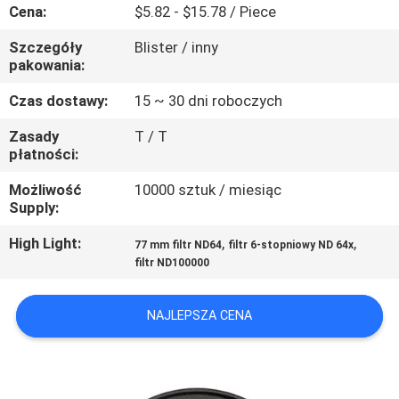
KONTROLA
Cena:
$5.82 - $15.78 / Piece
JAKOŚCI
Szczegóły
Blister / inny
pakowania:
SKONTAKTUJ
Czas dostawy:
15 ~ 30 dni roboczych
SIĘ
Zasady
T / T
płatności:
Z
NAMI
Możliwość
10000 sztuk / miesiąc
Supply:
POPROSIĆ
High Light:
,
,
77 mm filtr ND64
filtr 6-stopniowy ND 64x
filtr ND100000
O
WYCENĘ
NAJLEPSZA CENA
SITEMAP