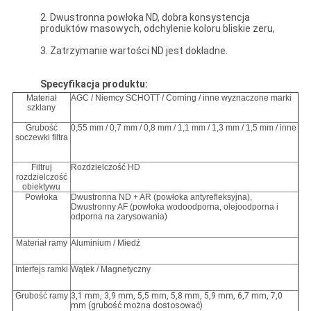
2. Dwustronna powłoka ND, dobra konsystencja
produktów masowych, odchylenie koloru bliskie zeru,
3. Zatrzymanie wartości ND jest dokładne.
Specyfikacja produktu:
Materiał
AGC / Niemcy SCHOTT / Corning / inne wyznaczone marki
szklany
Grubość
0,55 mm / 0,7 mm / 0,8 mm / 1,1 mm / 1,3 mm / 1,5 mm / inne
soczewki filtra
Filtruj
Rozdzielczość HD
rozdzielczość
obiektywu
Powłoka
Dwustronna ND + AR (powłoka antyrefleksyjna),
Dwustronny AF (powłoka wodoodporna, olejoodporna i
odporna na zarysowania)
Materiał ramy
Aluminium / Miedź
Interfejs ramki
Wątek / Magnetyczny
Grubość ramy
3,1 mm, 3,9 mm, 5,5 mm, 5,8 mm, 5,9 mm, 6,7 mm, 7,0
mm (grubość można dostosować)