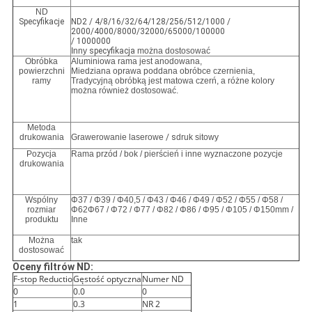
ND
Specyfikacje
ND2 / 4/8/16/32/64/128/256/512/1000 /
2000/4000/8000/32000/65000/100000
/ 1000000
Inny
specyfikacja
można dostosować
Obróbka
Aluminiowa rama jest anodowana,
powierzchni
Miedziana oprawa poddana obróbce czernienia,
ramy
Tradycyjną obróbką jest matowa czerń, a różne kolory
można również dostosować.
Metoda
drukowania
Grawerowanie laserowe
/ s
druk sitowy
Pozycja
Rama przód / bok / pierścień i inne wyznaczone pozycje
drukowania
Wspólny
Φ37 / Φ39 / Φ40,5 / Φ43 / Φ46 / Φ49 / Φ52 / Φ55 / Φ58 /
rozmiar
Φ62Φ67 / Φ72 / Φ77 / Φ82 / Φ86 / Φ95 / Φ105 / Φ150mm /
produktu
Inne
Można
tak
dostosować
Oceny filtrów ND:
F-stop Reductio
Gęstość optyczna
Numer ND
0
0.0
0
1
0.3
NR 2