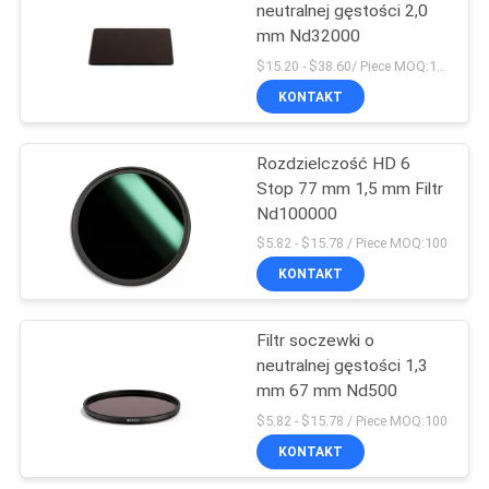
neutralnej gęstości 2,0
mm Nd32000
$15.20 - $38.60/ Piece MOQ:100
KONTAKT
Rozdzielczość HD 6
Stop 77 mm 1,5 mm Filtr
Nd100000
$5.82 - $15.78 / Piece MOQ:100
KONTAKT
Filtr soczewki o
neutralnej gęstości 1,3
mm 67 mm Nd500
$5.82 - $15.78 / Piece MOQ:100
KONTAKT