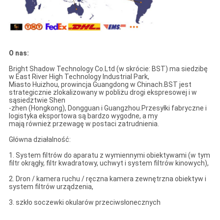
O nas:
Bright Shadow Technology Co.Ltd (w skrócie: BST) ma siedzibę
w East River High Technology Industrial Park,
Miasto Huizhou, prowincja Guangdong w Chinach.BST jest
strategicznie zlokalizowany w pobliżu drogi ekspresowej i w
sąsiedztwie Shen
-zhen (Hongkong), Dongguan i Guangzhou.Przesyłki fabryczne i
logistyka eksportowa są bardzo wygodne, a my
mają również przewagę w postaci zatrudnienia.
Główna działalność:
1. System filtrów do aparatu z wymiennymi obiektywami (w tym
filtr okrągły, filtr kwadratowy, uchwyt i system filtrów kinowych),
2. Dron / kamera ruchu / ręczna kamera zewnętrzna obiektyw i
system filtrów urządzenia,
3. szkło soczewki okularów przeciwsłonecznych