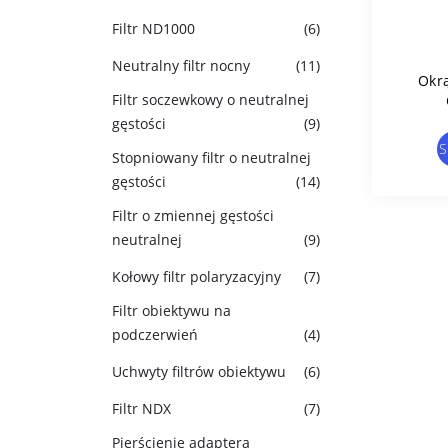
Filtr ND1000
(6)
Neutralny filtr nocny
(11)
Okrą
Filtr soczewkowy o neutralnej
gęstości
(9)
S
Stopniowany filtr o neutralnej
gęstości
(14)
Filtr o zmiennej gęstości
neutralnej
(9)
Kołowy filtr polaryzacyjny
(7)
Filtr obiektywu na
podczerwień
(4)
Uchwyty filtrów obiektywu
(6)
Filtr NDX
(7)
Pierścienie adaptera