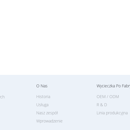
O Nas
Wycieczka Po Fabr
Historia
OEM / ODM
ych
Usługa
R & D
Nasz zespół
Linia produkcyjna
Wprowadzenie