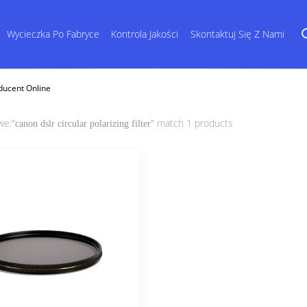
Wycieczka Po Fabryce
Kontrola Jakości
Skontaktuj Się Z Nami
oducent Online
we:"
" match 1 products
canon dslr circular polarizing filter