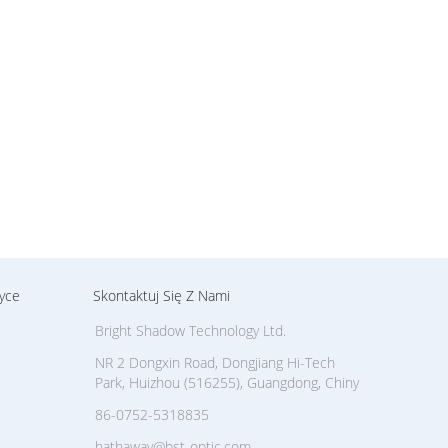
yce
Skontaktuj Się Z Nami
Bright Shadow Technology Ltd.
NR 2 Dongxin Road, Dongjiang Hi-Tech
Park, Huizhou (516255), Guangdong, Chiny
86-0752-5318835
hathaway@bst-optic.com