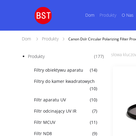
Dom
Produkty
O Nas
Dom
Produkty
Canon Dslr Circular Polarizing Filter Pr
słowa kluczo
Produkty
(177)
Filtry obiektywu aparatu
(14)
Filtry do kamer kwadratowych
(10)
Filtr aparatu UV
(10)
Filtr odcinający UV IR
(7)
Filtr MCUV
(11)
Filtr ND8
(9)