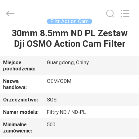
Bright
Shadow
Technology
Ltd..
All
Filtr Action Cam
Rights
Reserved.
30mm 8.5mm ND PL Zestaw
DOM
Dji OSMO Action Cam Filter
PRODUKTY
Miejsce
Guangdong, Chiny
pochodzenia:
O
NAS
Nazwa
OEM/ODM
handlowa:
Orzecznictwo:
SGS
WYCIECZKA
PO
Numer modelu:
Filtry ND / ND-PL
FABRYCE
Minimalne
500
zamówienie: