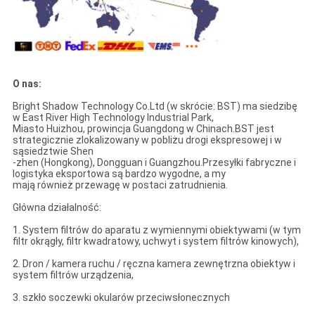
O nas:
Bright Shadow Technology Co.Ltd (w skrócie: BST) ma siedzibę
w East River High Technology Industrial Park,
Miasto Huizhou, prowincja Guangdong w Chinach.BST jest
strategicznie zlokalizowany w pobliżu drogi ekspresowej i w
sąsiedztwie Shen
-zhen (Hongkong), Dongguan i Guangzhou.Przesyłki fabryczne i
logistyka eksportowa są bardzo wygodne, a my
mają również przewagę w postaci zatrudnienia.
Główna działalność:
1. System filtrów do aparatu z wymiennymi obiektywami (w tym
filtr okrągły, filtr kwadratowy, uchwyt i system filtrów kinowych),
2. Dron / kamera ruchu / ręczna kamera zewnętrzna obiektyw i
system filtrów urządzenia,
3. szkło soczewki okularów przeciwsłonecznych