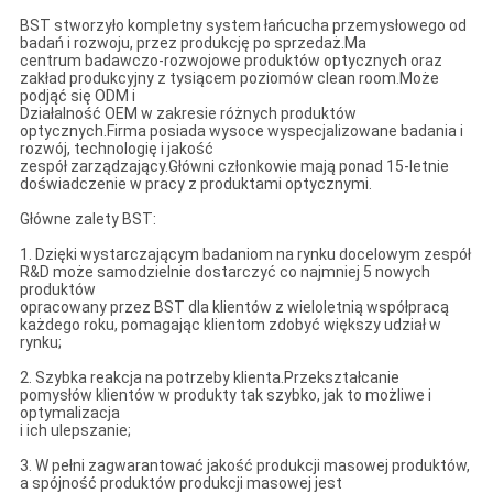
BST stworzyło kompletny system łańcucha przemysłowego od
badań i rozwoju, przez produkcję po sprzedaż.Ma
centrum badawczo-rozwojowe produktów optycznych oraz
zakład produkcyjny z tysiącem poziomów clean room.Może
podjąć się ODM i
Działalność OEM w zakresie różnych produktów
optycznych.Firma posiada wysoce wyspecjalizowane badania i
rozwój, technologię i jakość
zespół zarządzający.Główni członkowie mają ponad 15-letnie
doświadczenie w pracy z produktami optycznymi.
Główne zalety BST:
1. Dzięki wystarczającym badaniom na rynku docelowym zespół
R&D może samodzielnie dostarczyć co najmniej 5 nowych
produktów
opracowany przez BST dla klientów z wieloletnią współpracą
każdego roku, pomagając klientom zdobyć większy udział w
rynku;
2. Szybka reakcja na potrzeby klienta.Przekształcanie
pomysłów klientów w produkty tak szybko, jak to możliwe i
optymalizacja
i ich ulepszanie;
3. W pełni zagwarantować jakość produkcji masowej produktów,
a spójność produktów produkcji masowej jest