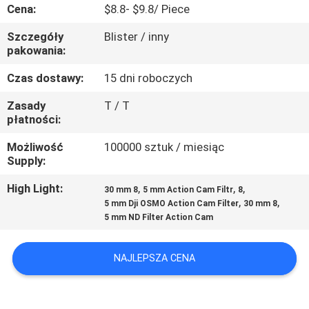
KONTROLA
Cena:
$8.8- $9.8/ Piece
JAKOŚCI
Szczegóły
Blister / inny
pakowania:
SKONTAKTUJ
Czas dostawy:
15 dni roboczych
SIĘ
Zasady
T / T
płatności:
Z
NAMI
Możliwość
100000 sztuk / miesiąc
Supply:
POPROSIĆ
High Light:
,
,
,
30 mm 8
5 mm Action Cam Filtr
8
,
,
5 mm Dji OSMO Action Cam Filter
30 mm 8
O
5 mm ND Filter Action Cam
WYCENĘ
NAJLEPSZA CENA
SITEMAP