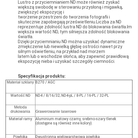
Lustro z przyciemnianiem ND może również zyskać
większą swobodę w sterowaniu przysłoną i migawką,
zwiększyć ekspozycję i
tworzenie przestrzeni do tworzenia fotografii i
skutecznie zapobiegają prześwietleniu.Liczba za ND
reprezentuje zdolność lustra ND do blokowania światła.Im
większa wartość ND, tym silniejsza zdolność blokowania
światła.
Dzięki przyciemnianiu ND można uzyskać dynamiczne
zmiękczenie lub niewielką głębię ostrości nawet przy
silnym oświetleniu, na przykład nad morzem
latem lub o wschodzie słońca, aby zapewnić prawidłową
ekspozycję nieba i uzyskać szczegóły ciemności.
Specyfikacja produktu:
Materiał szklany
B270 / AGC
Wartość ND
ND4 / 8/16/32; ND4-pL / 8-PL / 16-PL / 32-PL
Metoda
drukowania
Grawerowanie laserowe
Materiał ramy
Aluminium matowy czarny, srebrno-szary tlenek
(dostępne są również inne kolory).
Powłoka
Dwustronna wielowarstwowa powłoka