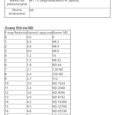
Marka folii
NITTO (wyprodukowano w Japonii)
polaryzacyjnej
Można
tak
dostosować
Oceny filtrów ND
F-stop Reductio
Gęstość optyczna
Numer ND
0
0.0
0
1
0.3
NR 2
2
0.6
NR 4
3
0.9
NR 8
4
1.2
16
5
1.5
NR 32
6
1.8
ND 64
7
2.1
128 ND
8
2.4
256 ND
9
2.7
512
10
3.0
ND 1024
11
3.3
ND 2048
12
3.6
ND 4096
13
3.9
ND 8192
14
4.2
ND 16384
15
4.5
ND 32768
16
4.8
ND 65536