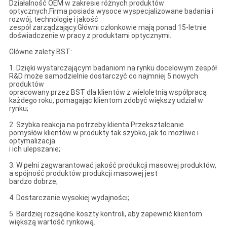
Działalność OEM w zakresie różnych produktów
optycznych.Firma posiada wysoce wyspecjalizowane badania i
rozwój, technologię i jakość
zespół zarządzający.Główni członkowie mają ponad 15-letnie
doświadczenie w pracy z produktami optycznymi.
Główne zalety BST:
1. Dzięki wystarczającym badaniom na rynku docelowym zespół
R&D może samodzielnie dostarczyć co najmniej 5 nowych
produktów
opracowany przez BST dla klientów z wieloletnią współpracą
każdego roku, pomagając klientom zdobyć większy udział w
rynku;
2. Szybka reakcja na potrzeby klienta.Przekształcanie
pomysłów klientów w produkty tak szybko, jak to możliwe i
optymalizacja
i ich ulepszanie;
3. W pełni zagwarantować jakość produkcji masowej produktów,
a spójność produktów produkcji masowej jest
bardzo dobrze;
4. Dostarczanie wysokiej wydajności;
5. Bardziej rozsądne koszty kontroli, aby zapewnić klientom
większą wartość rynkową.