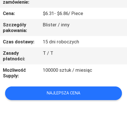
zamówienie:
KONTROLA
JAKOŚCI
Cena:
$6.31- $6.86/ Piece
Szczegóły
Blister / inny
SKONTAKTUJ
pakowania:
SIĘ
Czas dostawy:
15 dni roboczych
Z
Zasady
T / T
płatności:
NAMI
Możliwość
100000 sztuk / miesiąc
Supply:
POPROSIĆ
O
NAJLEPSZA CENA
WYCENĘ
SITEMAP