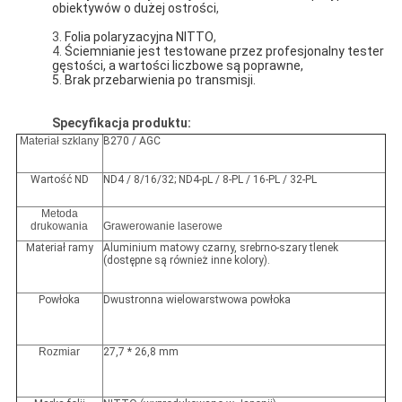
obiektywów o dużej ostrości
,
3.
Folia polaryzacyjna NITTO
,
4.
Ściemnianie jest testowane przez profesjonalny tester 
gęstości, a wartości liczbowe są poprawne,
5
.
Brak przebarwienia po transmisji.
Specyfikacja produktu:
Materiał szklany
B270 / AGC
Wartość ND
ND4 / 8/16/32; ND4-pL / 8-PL / 16-PL / 32-PL
Metoda
drukowania
Grawerowanie laserowe
Materiał ramy
Aluminium matowy czarny, srebrno-szary tlenek
(dostępne są również inne kolory).
Powłoka
Dwustronna wielowarstwowa powłoka
Rozmiar
27,7 * 26,8 mm