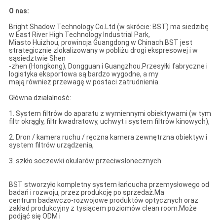
O nas:
Bright Shadow Technology Co.Ltd (w skrócie: BST) ma siedzibę
w East River High Technology Industrial Park,
Miasto Huizhou, prowincja Guangdong w Chinach.BST jest
strategicznie zlokalizowany w pobliżu drogi ekspresowej i w
sąsiedztwie Shen
-zhen (Hongkong), Dongguan i Guangzhou.Przesyłki fabryczne i
logistyka eksportowa są bardzo wygodne, a my
mają również przewagę w postaci zatrudnienia.
Główna działalność:
1. System filtrów do aparatu z wymiennymi obiektywami (w tym
filtr okrągły, filtr kwadratowy, uchwyt i system filtrów kinowych),
2. Dron / kamera ruchu / ręczna kamera zewnętrzna obiektyw i
system filtrów urządzenia,
3. szkło soczewki okularów przeciwsłonecznych
BST stworzyło kompletny system łańcucha przemysłowego od
badań i rozwoju, przez produkcję po sprzedaż.Ma
centrum badawczo-rozwojowe produktów optycznych oraz
zakład produkcyjny z tysiącem poziomów clean room.Może
podjąć się ODM i