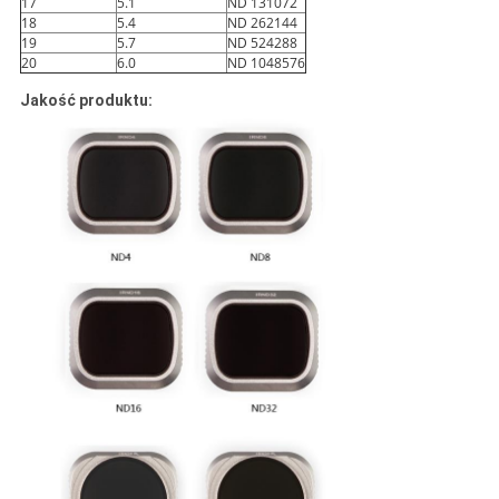
17
5.1
ND 131072
18
5.4
ND 262144
19
5.7
ND 524288
20
6.0
ND 1048576
Jakość produktu: