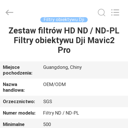
Bright
Shadow
Technology
Ltd..
All
Filtry obiektywu Dji
Rights
Reserved.
Zestaw filtrów HD ND / ND-PL
DOM
Filtry obiektywu Dji Mavic2
PRODUKTY
Pro
O
Miejsce
Guangdong, Chiny
pochodzenia:
NAS
Nazwa
OEM/ODM
handlowa:
WYCIECZKA
Orzecznictwo:
SGS
PO
FABRYCE
Numer modelu:
Filtry ND / ND-PL
Minimalne
500