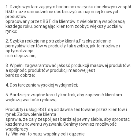
1. Dzięki wystarczającym badaniom na rynku docelowym zespół
R&D może samodzielnie dostarczyć co najmniej 5 nowych
produktów
opracowany przez BST dla klientów z wieloletnią współpracą
każdego roku, pomagając klientom zdobyć większy udział w
rynku;
2. Szybka reakcja na potrzeby klienta.Przekształcanie
pomysłów klientów w produkty tak szybko, jak to możliwe i
optymalizacja
i ich ulepszanie;
3. W pełni zagwarantować jakość produkcji masowej produktów,
a spójność produktów produkcji masowej jest
bardzo dobrze;
4. Dostarczanie wysokiej wydajności;
5. Bardziej rozsądne koszty kontroli, aby zapewnić klientom
większą wartość rynkową.
Produkty i usługi BST są od dawna testowane przez klientów i
rynek.Zadowolenie klienta
sprawia, że ​​cały zespół jest bardziej pewny siebie, aby sprostać
każdemu nowemu wyzwaniu.Cenimy również możliwość
współpracy
ty: Win-win to nasz wspólny cel i dążenie.