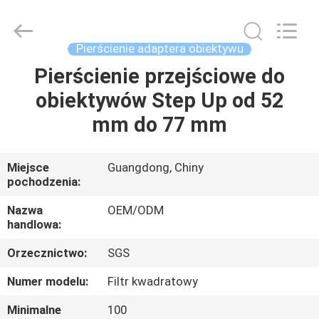
Bright
Shadow
Technology
Ltd..
All
Pierścienie adaptera obiektywu
Rights
Reserved.
Pierścienie przejściowe do
DOM
obiektywów Step Up od 52
PRODUKTY
mm do 77 mm
O
Miejsce
Guangdong, Chiny
pochodzenia:
NAS
Nazwa
OEM/ODM
handlowa:
WYCIECZKA
Orzecznictwo:
SGS
PO
FABRYCE
Numer modelu:
Filtr kwadratowy
Minimalne
100