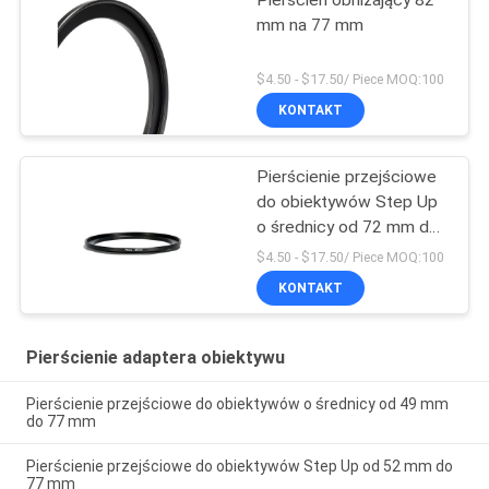
mm na 77 mm
$4.50 - $17.50/ Piece MOQ:100
KONTAKT
Pierścienie przejściowe
do obiektywów Step Up
o średnicy od 72 mm do
82 mm
$4.50 - $17.50/ Piece MOQ:100
KONTAKT
Pierścienie adaptera obiektywu
Pierścienie przejściowe do obiektywów o średnicy od 49 mm
do 77 mm
Pierścienie przejściowe do obiektywów Step Up od 52 mm do
77 mm