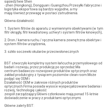
sąsiedztwie Shen
-zhen (Hongkong), Dongguan i Guangzhou.Przesyłki fabryczne i
logistyka eksportowa są bardzo wygodne, a my
mają również przewagę w postaci zatrudnienia.
Główna działalność:
1. System filtrów do aparatu z wymiennymi obiektywami (w tym
filtr okrągły, filtr kwadratowy, uchwyt i system filtrów kinowych),
2. Dron / kamera ruchu / ręczna kamera zewnętrzna obiektyw i
system filtrów urządzenia,
3. szkło soczewki okularów przeciwsłonecznych
BST stworzyło kompletny system łańcucha przemysłowego od
badań i rozwoju, przez produkcję po sprzedaż.Ma
centrum badawczo-rozwojowe produktów optycznych oraz
zakład produkcyjny z tysiącem poziomów clean room.Może
podjąć się ODM i
Działalność OEM w zakresie różnych produktów
optycznych.Firma posiada wysoce wyspecjalizowane badania i
rozwój, technologię i jakość
zespół zarządzający.Główni członkowie mają ponad 15-letnie
doświadczenie w pracy z produktami optycznymi.
Główne zalety BST: