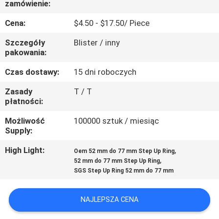
zamówienie:
KONTROLA
JAKOŚCI
Cena:
$4.50 - $17.50/ Piece
Szczegóły
Blister / inny
SKONTAKTUJ
pakowania:
SIĘ
Czas dostawy:
15 dni roboczych
Z
Zasady
T / T
płatności:
NAMI
Możliwość
100000 sztuk / miesiąc
Supply:
POPROSIĆ
O
High Light:
,
Oem 52 mm do 77 mm Step Up Ring
,
52 mm do 77 mm Step Up Ring
WYCENĘ
SGS Step Up Ring 52 mm do 77 mm
SITEMAP
NAJLEPSZA CENA