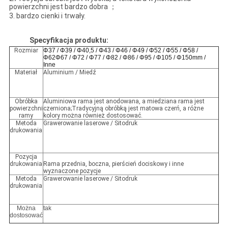
powierzchni jest bardzo dobra ；
3. bardzo cienki i trwały.
Specyfikacja produktu:
Rozmiar
Φ37 / Φ39 / Φ40,5 / Φ43 / Φ46 / Φ49 / Φ52 / Φ55 / Φ58 /
Φ62Φ67 / Φ72 / Φ77 / Φ82 / Φ86 / Φ95 / Φ105 / Φ150mm /
Inne
Materiał
Aluminium / Miedź
Obróbka
Aluminiowa rama jest anodowana, a miedziana rama jest
powierzchni
czerniona;Tradycyjną obróbką jest matowa czerń, a różne
ramy
kolory można również dostosować.
Metoda
Grawerowanie laserowe / Sitodruk
drukowania
Pozycja
drukowania
Rama przednia, boczna, pierścień dociskowy i inne
wyznaczone pozycje
Metoda
Grawerowanie laserowe / Sitodruk
drukowania
Można
tak
dostosować