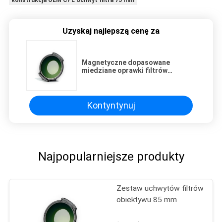
konstrukcja OEM CPL Uchwyt filtra 75 mm
Uzyskaj najlepszą cenę za
Magnetyczne dopasowane
miedziane oprawki filtrów
soczewkowych 85mm
Kontyntynuj
Najpopularniejsze produkty
Zestaw uchwytów filtrów
obiektywu 85 mm