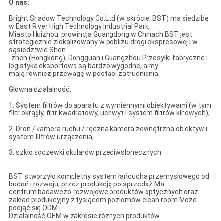
O nas:
Bright Shadow Technology Co.Ltd (w skrócie: BST) ma siedzibę
w East River High Technology Industrial Park,
Miasto Huizhou, prowincja Guangdong w Chinach.BST jest
strategicznie zlokalizowany w pobliżu drogi ekspresowej i w
sąsiedztwie Shen
-zhen (Hongkong), Dongguan i Guangzhou.Przesyłki fabryczne i
logistyka eksportowa są bardzo wygodne, a my
mają również przewagę w postaci zatrudnienia.
Główna działalność:
1. System filtrów do aparatu z wymiennymi obiektywami (w tym
filtr okrągły, filtr kwadratowy, uchwyt i system filtrów kinowych),
2. Dron / kamera ruchu / ręczna kamera zewnętrzna obiektyw i
system filtrów urządzenia,
3. szkło soczewki okularów przeciwsłonecznych
BST stworzyło kompletny system łańcucha przemysłowego od
badań i rozwoju, przez produkcję po sprzedaż.Ma
centrum badawczo-rozwojowe produktów optycznych oraz
zakład produkcyjny z tysiącem poziomów clean room.Może
podjąć się ODM i
Działalność OEM w zakresie różnych produktów