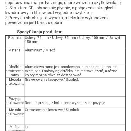
dopasowania magnetycznego, dobre wrażenia użytkownika ；
2. Struktura CPL obraca się płynnie, a połączenie okrągłych i
kwadratowych filtrów jest wygodne i szybkie ；
3.Precyzja obróbki jest wysoka, a tekstura wykończenia
powierzchni jest bardzo dobra.
Specyfikacja produktu:
Rozmiar
Uchwyt 75 mm / Uchwyt 85 mm / Uchwyt 100 mm / Uchwyt
150 mm
Materiał
Aluminium / Miedź
Obróbka
Aluminiowa rama jest anodowana, a miedziana rama jest
powierzchni
czerniona;Tradycyjną obróbką jest matowa czerń, a różne
ramy
kolory można również dostosować.
Metoda
Grawerowanie laserowe / Sitodruk
drukowania
Pozycja
drukowania
Rama z przodu, z boku i inne wyznaczone pozycje
Metoda
Grawerowanie laserowe / Sitodruk
drukowania
Można
tak