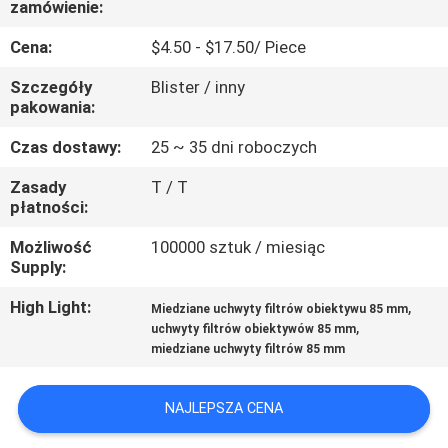
zamówienie:
KONTROLA
JAKOŚCI
Cena:
$4.50 - $17.50/ Piece
Szczegóły
Blister / inny
SKONTAKTUJ
pakowania:
SIĘ
Czas dostawy:
25 ~ 35 dni roboczych
Z
Zasady
T / T
płatności:
NAMI
Możliwość
100000 sztuk / miesiąc
Supply:
POPROSIĆ
O
High Light:
,
Miedziane uchwyty filtrów obiektywu 85 mm
,
uchwyty filtrów obiektywów 85 mm
WYCENĘ
miedziane uchwyty filtrów 85 mm
SITEMAP
NAJLEPSZA CENA