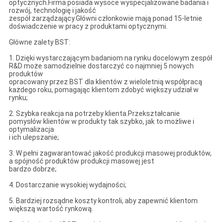
optycznych.Firma posiada wysoce wyspecjalizowane badania i
rozwój, technologię i jakość
zespół zarządzający.Główni członkowie mają ponad 15-letnie
doświadczenie w pracy z produktami optycznymi.
Główne zalety BST:
1. Dzięki wystarczającym badaniom na rynku docelowym zespół
R&D może samodzielnie dostarczyć co najmniej 5 nowych
produktów
opracowany przez BST dla klientów z wieloletnią współpracą
każdego roku, pomagając klientom zdobyć większy udział w
rynku;
2. Szybka reakcja na potrzeby klienta.Przekształcanie
pomysłów klientów w produkty tak szybko, jak to możliwe i
optymalizacja
i ich ulepszanie;
3. W pełni zagwarantować jakość produkcji masowej produktów,
a spójność produktów produkcji masowej jest
bardzo dobrze;
4. Dostarczanie wysokiej wydajności;
5. Bardziej rozsądne koszty kontroli, aby zapewnić klientom
większą wartość rynkową.