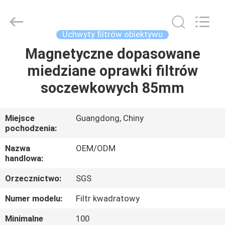
Bright
Shadow
Technology
Ltd..
All
Uchwyty filtrów obiektywu
Rights
Reserved.
Magnetyczne dopasowane
DOM
miedziane oprawki filtrów
PRODUKTY
soczewkowych 85mm
O
Miejsce
Guangdong, Chiny
pochodzenia:
NAS
Nazwa
OEM/ODM
handlowa:
WYCIECZKA
Orzecznictwo:
SGS
PO
FABRYCE
Numer modelu:
Filtr kwadratowy
Minimalne
100