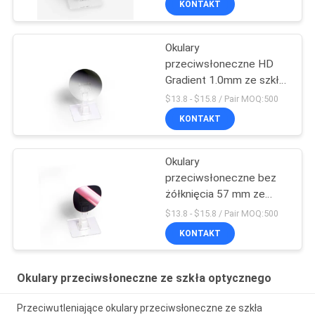
KONTAKT
Okulary
przeciwsłoneczne HD
Gradient 1.0mm ze szkła
optycznego
$13.8 - $15.8 / Pair MOQ:500
KONTAKT
Okulary
przeciwsłoneczne bez
żółknięcia 57 mm ze
szkła optycznego
$13.8 - $15.8 / Pair MOQ:500
KONTAKT
Okulary przeciwsłoneczne ze szkła optycznego
Przeciwutleniające okulary przeciwsłoneczne ze szkła