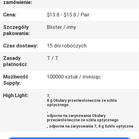
zamówienie:
KONTROLA
JAKOŚCI
Cena:
$13.8 - $15.8 / Pair
Szczegóły
Blister / inny
SKONTAKTUJ
pakowania:
SIĘ
Czas dostawy:
15 dni roboczych
Z
Zasady
T / T
płatności:
NAMI
Możliwość
100000 sztuk / miesiąc
Supply:
POPROSIĆ
O
High Light:
,
7
8 g Okulary przeciwsłoneczne ze szkła
WYCENĘ
optycznego
,
odporne na zarysowania Okulary
przeciwsłoneczne ze szkła optycznego
SITEMAP
,
,
odporne na zarysowania 7
8 g Szkło optyczne