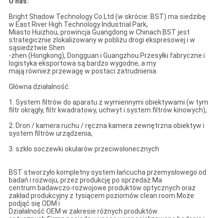
O nas:
Bright Shadow Technology Co.Ltd (w skrócie: BST) ma siedzibę
w East River High Technology Industrial Park,
Miasto Huizhou, prowincja Guangdong w Chinach.BST jest
strategicznie zlokalizowany w pobliżu drogi ekspresowej i w
sąsiedztwie Shen
-zhen (Hongkong), Dongguan i Guangzhou.Przesyłki fabryczne i
logistyka eksportowa są bardzo wygodne, a my
mają również przewagę w postaci zatrudnienia.
Główna działalność:
1. System filtrów do aparatu z wymiennymi obiektywami (w tym
filtr okrągły, filtr kwadratowy, uchwyt i system filtrów kinowych),
2. Dron / kamera ruchu / ręczna kamera zewnętrzna obiektyw i
system filtrów urządzenia,
3. szkło soczewki okularów przeciwsłonecznych
BST stworzyło kompletny system łańcucha przemysłowego od
badań i rozwoju, przez produkcję po sprzedaż.Ma
centrum badawczo-rozwojowe produktów optycznych oraz
zakład produkcyjny z tysiącem poziomów clean room.Może
podjąć się ODM i
Działalność OEM w zakresie różnych produktów