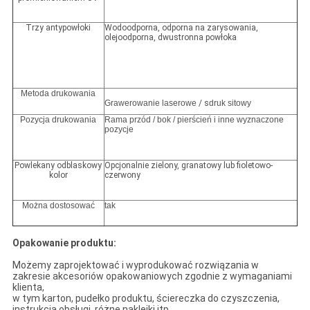
Trzy antypowłoki
Wodoodporna, odporna na zarysowania,
olejoodporna, dwustronna powłoka
Metoda drukowania
Grawerowanie laserowe
/ s
druk sitowy
Pozycja drukowania
Rama przód / bok / pierścień i inne wyznaczone
pozycje
Powlekany odblaskowy
Opcjonalnie zielony, granatowy lub fioletowo-
kolor
czerwony
Można dostosować
tak
Opakowanie produktu:
Możemy zaprojektować i wyprodukować rozwiązania w
zakresie akcesoriów opakowaniowych zgodnie z wymaganiami
klienta,
w tym karton, pudełko produktu, ściereczka do czyszczenia,
instrukcja obsługi, różne naklejki itp.