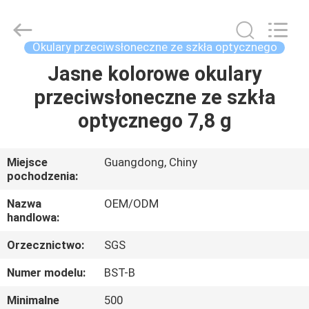
Bright
Shadow
Technology
Ltd..
All
Okulary przeciwsłoneczne ze szkła optycznego
Rights
Reserved.
Jasne kolorowe okulary
DOM
przeciwsłoneczne ze szkła
PRODUKTY
optycznego 7,8 g
O
Miejsce
Guangdong, Chiny
pochodzenia:
NAS
Nazwa
OEM/ODM
handlowa:
WYCIECZKA
Orzecznictwo:
SGS
PO
FABRYCE
Numer modelu:
BST-B
Minimalne
500