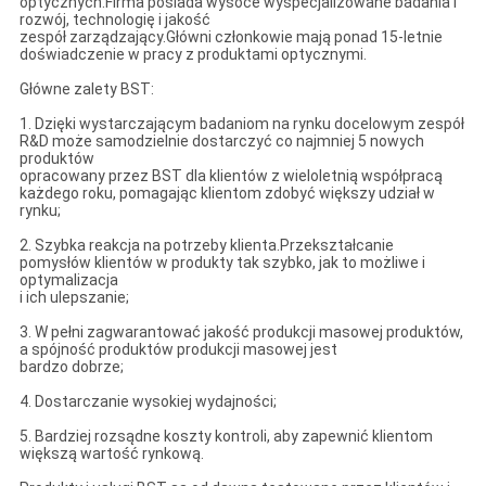
optycznych.Firma posiada wysoce wyspecjalizowane badania i
rozwój, technologię i jakość
zespół zarządzający.Główni członkowie mają ponad 15-letnie
doświadczenie w pracy z produktami optycznymi.
Główne zalety BST:
1. Dzięki wystarczającym badaniom na rynku docelowym zespół
R&D może samodzielnie dostarczyć co najmniej 5 nowych
produktów
opracowany przez BST dla klientów z wieloletnią współpracą
każdego roku, pomagając klientom zdobyć większy udział w
rynku;
2. Szybka reakcja na potrzeby klienta.Przekształcanie
pomysłów klientów w produkty tak szybko, jak to możliwe i
optymalizacja
i ich ulepszanie;
3. W pełni zagwarantować jakość produkcji masowej produktów,
a spójność produktów produkcji masowej jest
bardzo dobrze;
4. Dostarczanie wysokiej wydajności;
5. Bardziej rozsądne koszty kontroli, aby zapewnić klientom
większą wartość rynkową.