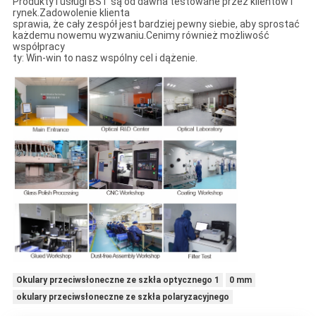
Produkty i usługi BST są od dawna testowane przez klientów i
rynek.Zadowolenie klienta
sprawia, że ​​cały zespół jest bardziej pewny siebie, aby sprostać
każdemu nowemu wyzwaniu.Cenimy również możliwość
współpracy
ty: Win-win to nasz wspólny cel i dążenie.
Okulary przeciwsłoneczne ze szkła optycznego 1
0 mm
okulary przeciwsłoneczne ze szkła polaryzacyjnego