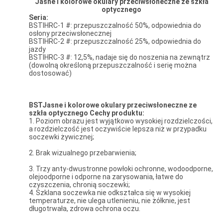
Jasne i kolorowe okulary przeciwsłoneczne ze szkła
optycznego
Seria:
BSTIHRC-1 #: przepuszczalność 50%, odpowiednia do
osłony przeciwsłonecznej
BSTIHRC-2 #: przepuszczalność 25%, odpowiednia do
jazdy
BSTIHRC-3 #: 12,5%, nadaje się do noszenia na zewnątrz
(dowolną określoną przepuszczalność i serię można
dostosować)
BST
Jasne i kolorowe okulary przeciwsłoneczne ze
szkła optycznego
Cechy produktu:
1. Poziom obrazu jest wyjątkowo wysokiej rozdzielczości,
a rozdzielczość jest oczywiście lepsza niż w przypadku
soczewki żywicznej;
2. Brak wizualnego przebarwienia;
3. Trzy anty-dwustronne powłoki ochronne, wodoodporne,
olejoodporne i odporne na zarysowania, łatwe do
czyszczenia, chronią soczewki;
4. Szklana soczewka nie odkształca się w wysokiej
temperaturze, nie ulega utlenieniu, nie żółknie, jest
długotrwała, zdrowa ochrona oczu.