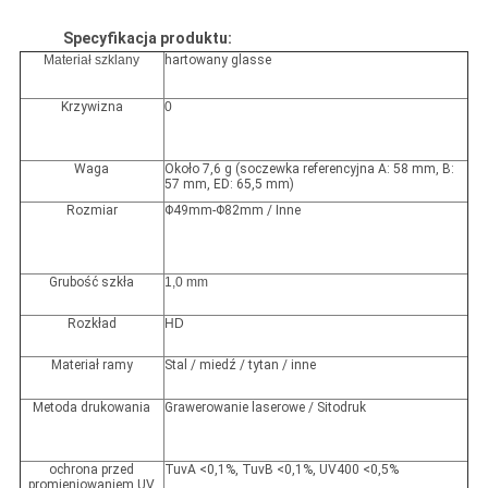
Specyfikacja produktu:
Materiał szklany
hartowany glasse
Krzywizna
0
Waga
Około 7,6 g (soczewka referencyjna A: 58 mm, B:
57 mm, ED: 65,5 mm)
Rozmiar
Φ49mm-Φ82mm / Inne
Grubość szkła
1,0 mm
Rozkład
HD
Materiał ramy
Stal / miedź / tytan / inne
Metoda drukowania
Grawerowanie laserowe / Sitodruk
ochrona przed
TuvA <0,1%, TuvB <0,1%, UV400 <0,5%
promieniowaniem UV