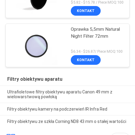
$5.82 - $15.78 / Piece MOQ:100
KONTAKT
Oprawka 5,5mm Natural
Night Filter 72mm
$6.34 - $26.87/ Piece MOQ:100
KONTAKT
Filtry obiektywu aparatu
Ultrafioletowe filtry obiektywu aparatu Canon 49 mm z
wielowarstwową powłoką
Filtry obiektywu kamery na podczerwień IR Infra Red
Filtry obiektywu ze szkła Corning ND8 43 mm o stałej wartości