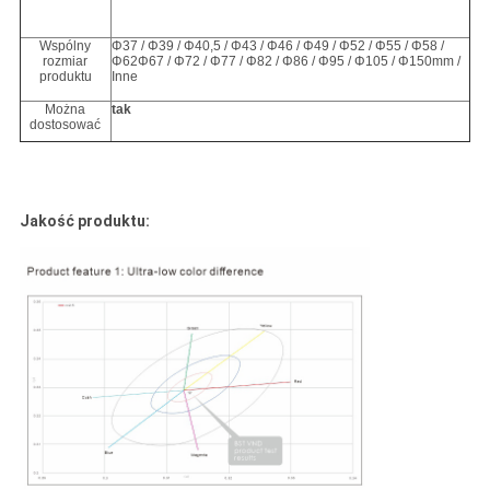
Wspólny
Φ37 / Φ39 / Φ40,5 / Φ43 / Φ46 / Φ49 / Φ52 / Φ55 / Φ58 /
rozmiar
Φ62Φ67 / Φ72 / Φ77 / Φ82 / Φ86 / Φ95 / Φ105 / Φ150mm /
produktu
Inne
Można
tak
dostosować
Jakość produktu: