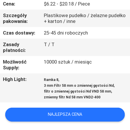
KONTROLA
Cena:
$6.22 - $20.18 / Piece
JAKOŚCI
Szczegóły
Plastikowe pudełko / żelazne pudełko
pakowania:
+ karton / inne
SKONTAKTUJ
Czas dostawy:
25-45 dni roboczych
SIĘ
Zasady
T / T
płatności:
Z
NAMI
Możliwość
10000 sztuk / miesiąc
Supply:
POPROSIĆ
High Light:
,
Ramka 8
,
3 mm Filtr 58 mm o zmiennej gęstości Nd
O
,
filtr o zmiennej gęstości Nd VND 58 mm
zmienny filtr Nd 58 mm VND2-400
WYCENĘ
NAJLEPSZA CENA
SITEMAP