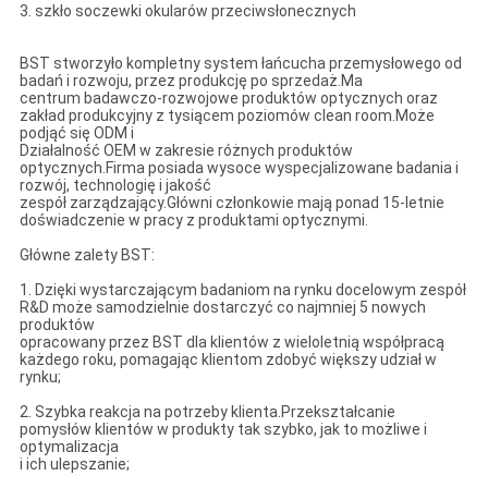
3. szkło soczewki okularów przeciwsłonecznych
BST stworzyło kompletny system łańcucha przemysłowego od
badań i rozwoju, przez produkcję po sprzedaż.Ma
centrum badawczo-rozwojowe produktów optycznych oraz
zakład produkcyjny z tysiącem poziomów clean room.Może
podjąć się ODM i
Działalność OEM w zakresie różnych produktów
optycznych.Firma posiada wysoce wyspecjalizowane badania i
rozwój, technologię i jakość
zespół zarządzający.Główni członkowie mają ponad 15-letnie
doświadczenie w pracy z produktami optycznymi.
Główne zalety BST:
1. Dzięki wystarczającym badaniom na rynku docelowym zespół
R&D może samodzielnie dostarczyć co najmniej 5 nowych
produktów
opracowany przez BST dla klientów z wieloletnią współpracą
każdego roku, pomagając klientom zdobyć większy udział w
rynku;
2. Szybka reakcja na potrzeby klienta.Przekształcanie
pomysłów klientów w produkty tak szybko, jak to możliwe i
optymalizacja
i ich ulepszanie;