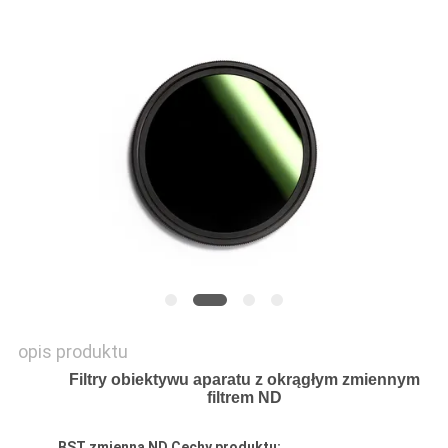
PRIVACY
POLICY
opis produktu
Filtry obiektywu aparatu z okrągłym zmiennym
filtrem ND
BST
zmienna ND
Cechy produktu: