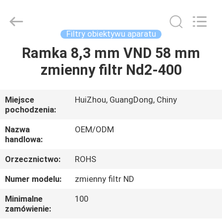
Bright
Shadow
Technology
Ltd..
All
Filtry obiektywu aparatu
Rights
Reserved.
Ramka 8,3 mm VND 58 mm
DOM
zmienny filtr Nd2-400
PRODUKTY
Miejsce
HuiZhou, GuangDong, Chiny
pochodzenia:
O
NAS
Nazwa
OEM/ODM
handlowa:
Orzecznictwo:
ROHS
WYCIECZKA
PO
Numer modelu:
zmienny filtr ND
FABRYCE
Minimalne
100
zamówienie: