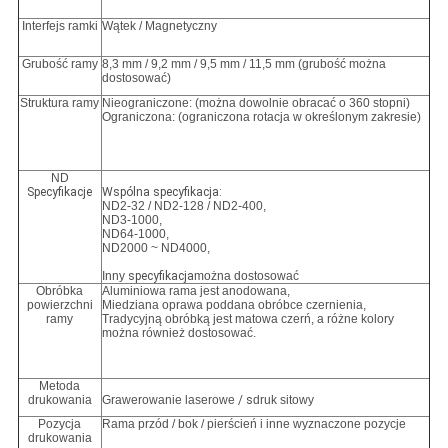
Interfejs ramki
Wątek / Magnetyczny
Grubość ramy
8,3 mm / 9,2 mm / 9,5 mm / 11,5 mm (grubość można
dostosować)
Struktura ramy
Nieograniczone: (można dowolnie obracać o 360 stopni)
Ograniczona: (ograniczona rotacja w określonym zakresie)
ND
Specyfikacje
Wspólna specyfikacja:
ND2-32 / ND2-128 / ND2-400,
ND3-1000,
ND64-1000
,
ND2000 ~ ND4000,
Inny
specyfikacja
można dostosować
Obróbka
Aluminiowa rama jest anodowana,
powierzchni
Miedziana oprawa poddana obróbce czernienia,
ramy
Tradycyjną obróbką jest matowa czerń, a różne kolory
można również dostosować.
Metoda
drukowania
Grawerowanie laserowe
/ s
druk sitowy
Pozycja
Rama przód / bok / pierścień i inne wyznaczone pozycje
drukowania