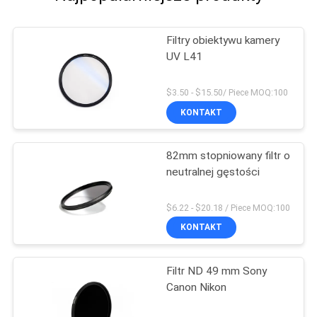
Filtry obiektywu kamery
UV L41
$3.50 - $15.50/ Piece MOQ:100
KONTAKT
82mm stopniowany filtr o
neutralnej gęstości
$6.22 - $20.18 / Piece MOQ:100
KONTAKT
Filtr ND 49 mm Sony
Canon Nikon