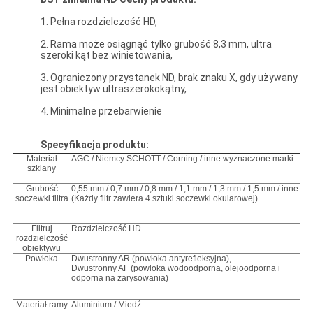
1. Pełna rozdzielczość HD,
2. Rama może osiągnąć tylko grubość 8,3 mm, ultra
szeroki kąt bez winietowania,
3. Ograniczony przystanek ND, brak znaku X, gdy używany
jest obiektyw ultraszerokokątny,
4. Minimalne przebarwienie
Specyfikacja produktu:
Materiał
AGC / Niemcy SCHOTT / Corning / inne wyznaczone marki
szklany
Grubość
0,55 mm / 0,7 mm / 0,8 mm / 1,1 mm / 1,3 mm / 1,5 mm / inne
soczewki filtra
(Każdy filtr zawiera 4 sztuki soczewki okularowej)
Filtruj
Rozdzielczość HD
rozdzielczość
obiektywu
Powłoka
Dwustronny AR (powłoka antyrefleksyjna),
Dwustronny AF (powłoka wodoodporna, olejoodporna i
odporna na zarysowania)
Materiał ramy
Aluminium / Miedź