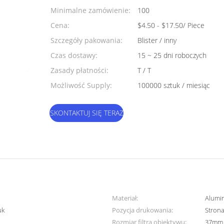
Minimalne zamówienie:
100
Cena:
$4.50 - $17.50/ Piece
Szczegóły pakowania:
Blister / inny
Czas dostawy:
15 ~ 25 dni roboczych
Zasady płatności:
T / T
Możliwość Supply:
100000 sztuk / miesiąc
SKONTAKTUJ SIĘ TERAZ
Materiał:
Alumi
uk
Pozycja drukowania:
Strona
Rozmiar filtra obiektywu:
37mm