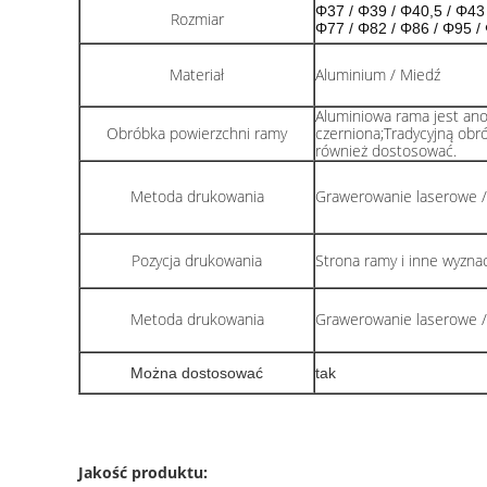
Φ37 / Φ39 / Φ40,5 / Φ43
Rozmiar
Φ77 / Φ82 / Φ86 / Φ95 /
Materiał
Aluminium / Miedź
Aluminiowa rama jest an
Obróbka powierzchni ramy
czerniona;Tradycyjną obr
również dostosować.
Metoda drukowania
Grawerowanie laserowe /
Pozycja drukowania
Strona ramy i inne wyzna
Metoda drukowania
Grawerowanie laserowe /
Można dostosować
tak
Jakość produktu: