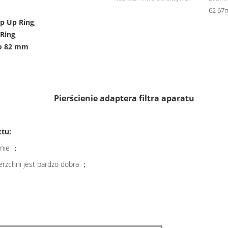
62 67
p Up Ring
,
Ring
,
do 82 mm
Pierścienie adaptera filtra aparatu
tu:
nnie ；
ierzchni jest bardzo dobra ；