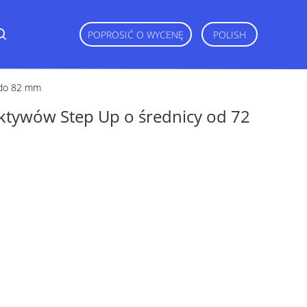
POPROSIĆ O WYCENĘ
POLISH
 do 82 mm
ektywów Step Up o średnicy od 72