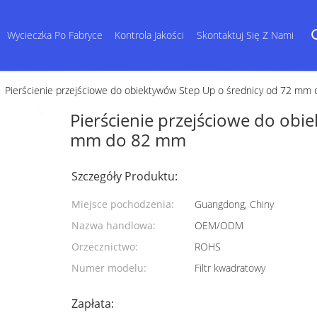
Wycieczka Po Fabryce
Kontrola Jakości
Skontaktuj Się Z Nami
Pierścienie przejściowe do obiektywów Step Up o średnicy od 72 mm
Pierścienie przejściowe do obi
mm do 82 mm
Szczegóły Produktu:
Miejsce pochodzenia:
Guangdong, Chiny
Nazwa handlowa:
OEM/ODM
Orzecznictwo:
ROHS
Numer modelu:
Filtr kwadratowy
Zapłata: