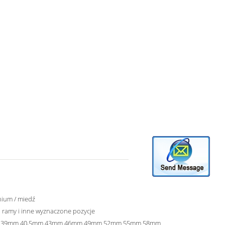
nium / miedź
 ramy i inne wyznaczone pozycje
 39mm 40,5mm 43mm 46mm 49mm 52mm 55mm 58mm