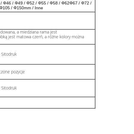
 / Φ46 / Φ49 / Φ52 / Φ55 / Φ58 / Φ62Φ67 / Φ72 /
 Φ105 / Φ150mm / Inne
odowana, a miedziana rama jest
óbką jest matowa czerń, a różne kolory można
 Sitodruk
czone pozycje
 Sitodruk