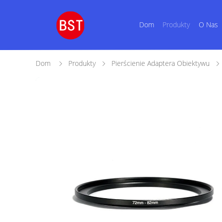
Dom
Produkty
O Nas
Dom
Produkty
Pierścienie Adaptera Obiektywu