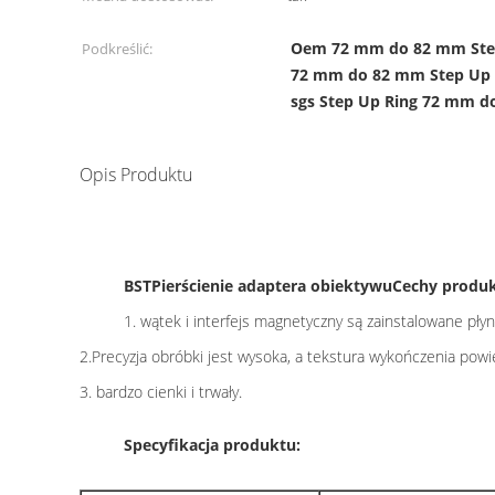
Oem 72 mm do 82 mm Ste
Podkreślić:
72 mm do 82 mm Step Up 
sgs Step Up Ring 72 mm 
Opis Produktu
BST
Pierścienie adaptera obiektywu
Cechy produk
1. wątek i interfejs magnetyczny są zainstalowane pły
2.Precyzja obróbki jest wysoka, a tekstura wykończenia pow
3. bardzo cienki i trwały.
Specyfikacja produktu: