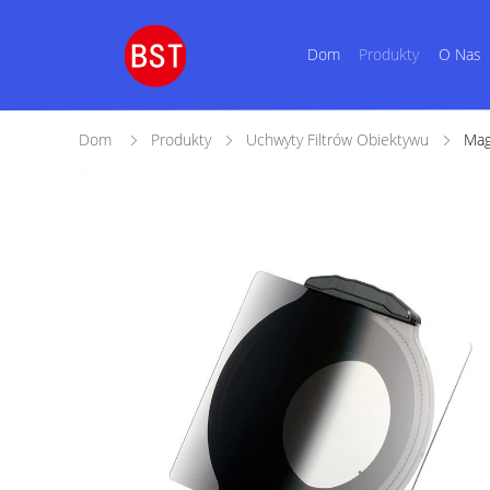
Dom
Produkty
O Nas
Dom
Produkty
Uchwyty Filtrów Obiektywu
Mag