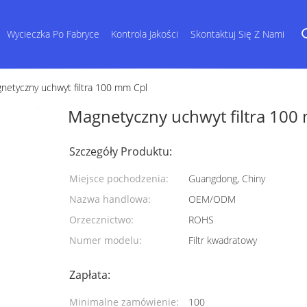
Wycieczka Po Fabryce
Kontrola Jakości
Skontaktuj Się Z Nami
netyczny uchwyt filtra 100 mm Cpl
Magnetyczny uchwyt filtra 100
Szczegóły Produktu:
Miejsce pochodzenia:
Guangdong, Chiny
Nazwa handlowa:
OEM/ODM
Orzecznictwo:
ROHS
Numer modelu:
Filtr kwadratowy
Zapłata:
Minimalne zamówienie:
100