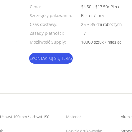
Cena:
$4.50 - $17.50/ Piece
Szczegóły pakowania:
Blister / inny
Czas dostawy:
25 ~ 35 dni roboczych
Zasady płatności:
T / T
Możliwość Supply:
10000 sztuk / miesiąc
SKONTAKTUJ SIĘ TERAZ
 Uchwyt 100 mm / Uchwyt 150
Materiał:
Alumi
uk
Pozycja drukowania:
Strona