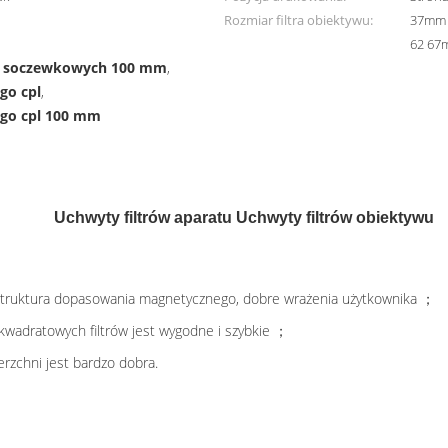
Rozmiar filtra obiektywu:
37mm
62 67
ów soczewkowych 100 mm
,
go cpl
,
ego cpl 100 mm
Uchwyty filtrów aparatu Uchwyty filtrów obiektywu
 struktura dopasowania magnetycznego, dobre wrażenia użytkownika ；
i kwadratowych filtrów jest wygodne i szybkie ；
erzchni jest bardzo dobra.