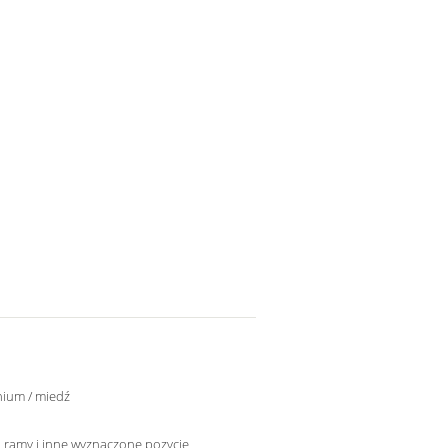
nium / miedź
 ramy i inne wyznaczone pozycje