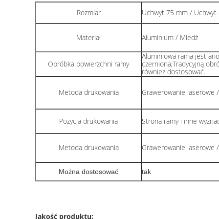
Rozmiar
Uchwyt 75 mm / Uchwyt
Materiał
Aluminium / Miedź
Aluminiowa rama jest an
Obróbka powierzchni ramy
czerniona;Tradycyjną obr
również dostosować.
Metoda drukowania
Grawerowanie laserowe /
Pozycja drukowania
Strona ramy i inne wyzna
Metoda drukowania
Grawerowanie laserowe /
Można dostosować
tak
Jakość produktu: