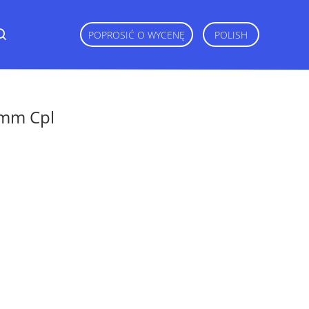
POPROSIĆ O WYCENĘ
POLISH
 mm Cpl