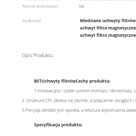
Można dostosować:
tak
Miedziane uchwyty filtr
Podkreślić:
uchwyt filtra magnetyczne
uchwyt filtra magnetyczn
Opis Produktu
BST
Uchwyty filtrów
Cechy produktu:
1.Innowacyjny i szybki system montażu i demontażu,
2. Struktura CPL obraca się płynnie, a połączenie okrągłych 
3.Precyzja obróbki jest wysoka, a tekstura wykończenia powi
Specyfikacja produktu: