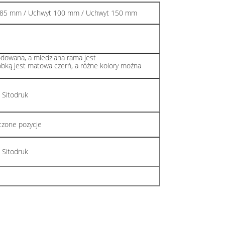
 85 mm / Uchwyt 100 mm / Uchwyt 150 mm
odowana, a miedziana rama jest
óbką jest matowa czerń, a różne kolory można
 Sitodruk
czone pozycje
 Sitodruk