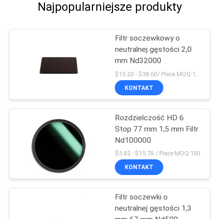
Najpopularniejsze produkty
Filtr soczewkowy o
neutralnej gęstości 2,0
mm Nd32000
$15.20 - $38.60/ Piece MOQ:100
KONTAKT
Rozdzielczość HD 6
Stop 77 mm 1,5 mm Filtr
Nd100000
$5.82 - $15.78 / Piece MOQ:100
KONTAKT
Filtr soczewki o
neutralnej gęstości 1,3