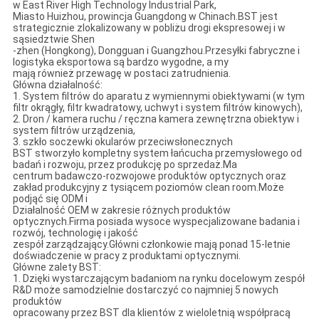
w East River High Technology Industrial Park,
Miasto Huizhou, prowincja Guangdong w Chinach.BST jest
strategicznie zlokalizowany w pobliżu drogi ekspresowej i w
sąsiedztwie Shen
-zhen (Hongkong), Dongguan i Guangzhou.Przesyłki fabryczne i
logistyka eksportowa są bardzo wygodne, a my
mają również przewagę w postaci zatrudnienia.
Główna działalność:
1. System filtrów do aparatu z wymiennymi obiektywami (w tym
filtr okrągły, filtr kwadratowy, uchwyt i system filtrów kinowych),
2. Dron / kamera ruchu / ręczna kamera zewnętrzna obiektyw i
system filtrów urządzenia,
3. szkło soczewki okularów przeciwsłonecznych
BST stworzyło kompletny system łańcucha przemysłowego od
badań i rozwoju, przez produkcję po sprzedaż.Ma
centrum badawczo-rozwojowe produktów optycznych oraz
zakład produkcyjny z tysiącem poziomów clean room.Może
podjąć się ODM i
Działalność OEM w zakresie różnych produktów
optycznych.Firma posiada wysoce wyspecjalizowane badania i
rozwój, technologię i jakość
zespół zarządzający.Główni członkowie mają ponad 15-letnie
doświadczenie w pracy z produktami optycznymi.
Główne zalety BST:
1. Dzięki wystarczającym badaniom na rynku docelowym zespół
R&D może samodzielnie dostarczyć co najmniej 5 nowych
produktów
opracowany przez BST dla klientów z wieloletnią współpracą