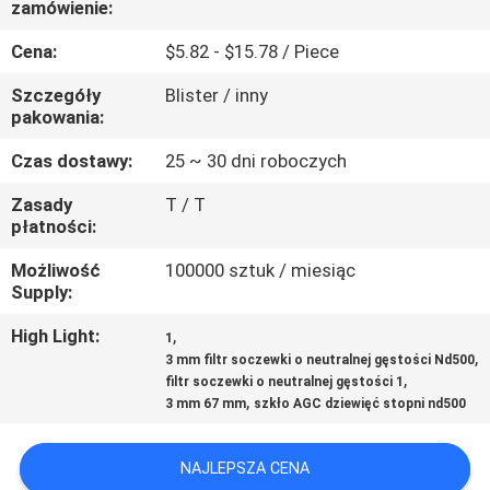
zamówienie:
KONTROLA
JAKOŚCI
Cena:
$5.82 - $15.78 / Piece
Szczegóły
Blister / inny
SKONTAKTUJ
pakowania:
SIĘ
Czas dostawy:
25 ~ 30 dni roboczych
Z
Zasady
T / T
płatności:
NAMI
Możliwość
100000 sztuk / miesiąc
Supply:
POPROSIĆ
O
High Light:
,
1
,
3 mm filtr soczewki o neutralnej gęstości Nd500
WYCENĘ
,
filtr soczewki o neutralnej gęstości 1
,
3 mm 67 mm
szkło AGC dziewięć stopni nd500
SITEMAP
NAJLEPSZA CENA