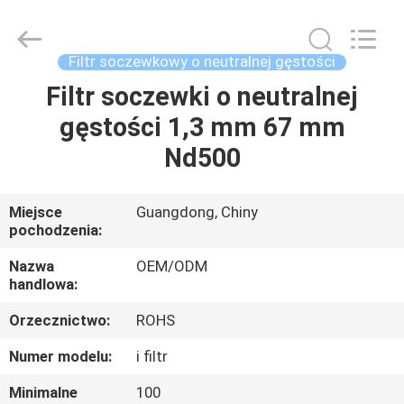
Bright
Shadow
Technology
Ltd..
All
Filtr soczewkowy o neutralnej gęstości
Rights
Reserved.
Filtr soczewki o neutralnej
DOM
gęstości 1,3 mm 67 mm
PRODUKTY
Nd500
O
Miejsce
Guangdong, Chiny
pochodzenia:
NAS
Nazwa
OEM/ODM
handlowa:
WYCIECZKA
Orzecznictwo:
ROHS
PO
FABRYCE
Numer modelu:
i filtr
Minimalne
100