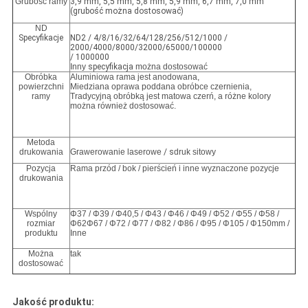
Grubość ramy
3,9 mm, 5,5 mm, 5,8 mm, 5,9 mm, 6,7 mm, 7,0 mm
(grubość można dostosować)
ND
Specyfikacje
ND2 / 4/8/16/32/64/128/256/512/1000 /
2000/4000/8000/32000/65000/100000
/ 1000000
Inny
specyfikacja
można dostosować
Obróbka
Aluminiowa rama jest anodowana,
powierzchni
Miedziana oprawa poddana obróbce czernienia,
ramy
Tradycyjną obróbką jest matowa czerń, a różne kolory
można również dostosować.
Metoda
drukowania
Grawerowanie laserowe
/ s
druk sitowy
Pozycja
Rama przód / bok / pierścień i inne wyznaczone pozycje
drukowania
Wspólny
Φ37 / Φ39 / Φ40,5 / Φ43 / Φ46 / Φ49 / Φ52 / Φ55 / Φ58 /
rozmiar
Φ62Φ67 / Φ72 / Φ77 / Φ82 / Φ86 / Φ95 / Φ105 / Φ150mm /
produktu
Inne
Można
tak
dostosować
Jakość produktu: