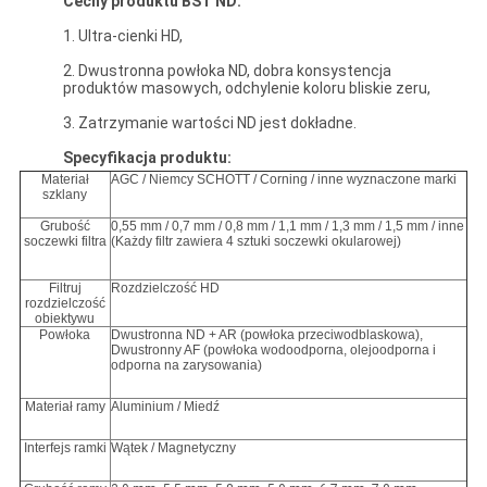
Cechy produktu BST ND:
1. Ultra-cienki HD,
2. Dwustronna powłoka ND, dobra konsystencja
produktów masowych, odchylenie koloru bliskie zeru,
3. Zatrzymanie wartości ND jest dokładne.
Specyfikacja produktu:
Materiał
AGC / Niemcy SCHOTT / Corning / inne wyznaczone marki
szklany
Grubość
0,55 mm / 0,7 mm / 0,8 mm / 1,1 mm / 1,3 mm / 1,5 mm / inne
soczewki filtra
(Każdy filtr zawiera 4 sztuki soczewki okularowej)
Filtruj
Rozdzielczość HD
rozdzielczość
obiektywu
Powłoka
Dwustronna ND + AR (powłoka przeciwodblaskowa),
Dwustronny AF (powłoka wodoodporna, olejoodporna i
odporna na zarysowania)
Materiał ramy
Aluminium / Miedź
Interfejs ramki
Wątek / Magnetyczny